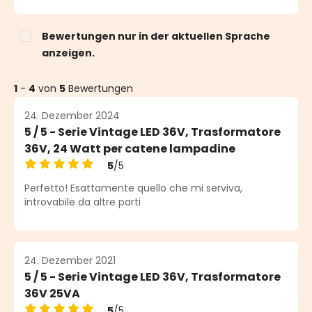
Bewertungen nur in der aktuellen Sprache
anzeigen.
1
-
4
von
5
Bewertungen
24. Dezember 2024
5 / 5 - Serie Vintage LED 36V, Trasformatore
36V, 24 Watt per catene lampadine
5
/5
Durchschnittliche Bewertung von 5 von 5 Sternen
Perfetto! Esattamente quello che mi serviva,
introvabile da altre parti
24. Dezember 2021
5 / 5 - Serie Vintage LED 36V, Trasformatore
36V 25VA
5
/5