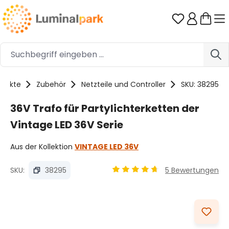
Zum Hauptinhalt springen
Du hast 0 
odukte
Zubehör
Netzteile und Controller
SKU: 38295
36V Trafo für Partylichterketten der
Vintage LED 36V Serie
Aus der Kollektion
VINTAGE LED 36V
SKU:
38295
5 Bewertungen
Durchschnittliche Bewertung
Bildergalerie überspringen