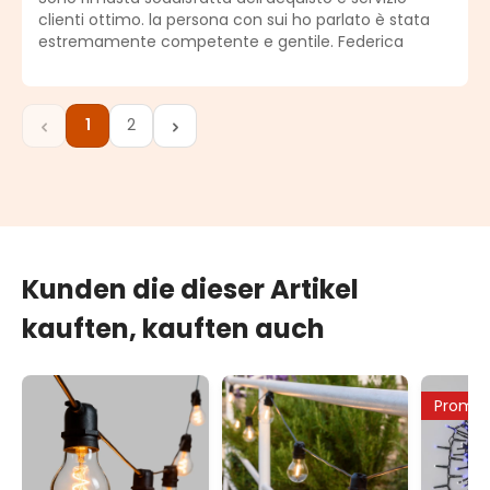
clienti ottimo. la persona con sui ho parlato è stata
estremamente competente e gentile. Federica
1
2
Seite
Seite
Kunden die dieser Artikel
kauften, kauften auch
Promo 