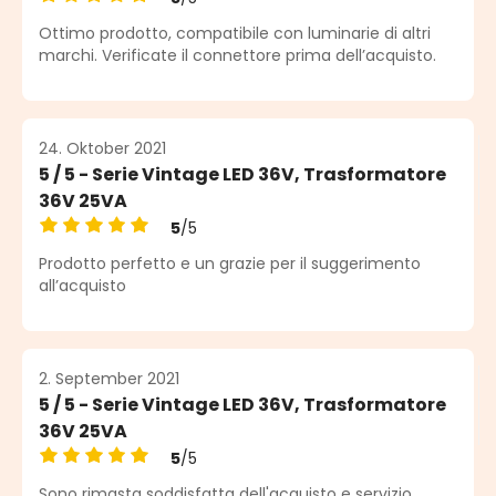
Durchschnittliche Bewertung von 5 von 5 Sternen
Ottimo prodotto, compatibile con luminarie di altri
marchi. Verificate il connettore prima dell’acquisto.
24. Oktober 2021
5 / 5 - Serie Vintage LED 36V, Trasformatore
36V 25VA
5
/5
Durchschnittliche Bewertung von 5 von 5 Sternen
Prodotto perfetto e un grazie per il suggerimento
all’acquisto
2. September 2021
5 / 5 - Serie Vintage LED 36V, Trasformatore
36V 25VA
5
/5
Durchschnittliche Bewertung von 5 von 5 Sternen
Sono rimasta soddisfatta dell'acquisto e servizio