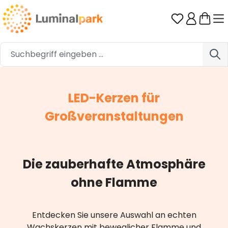
Zum Hauptinhalt springen
Du hast 0 
LED-Kerzen für
Großveranstaltungen
Die zauberhafte Atmosphäre
ohne Flamme
Entdecken Sie unsere Auswahl an echten
Wachskerzen mit beweglicher Flamme und