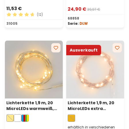
11,53 €
24,90 €
39,97 €
(12)
68858
Durchschnittliche Bewertung von 4.75 von 5 Sternen
31005
Serie:
DLW
Ausverkauft
Lichterkette 1,9 m, 20
Lichterkette 1,9 m, 20
MicroLEDs warmweiß,
MicroLEDs extra
Silberdraht,
warmweiß, Kupferdraht,
batteriebetrieben
batteriebetrieben
erhältlich in verschiedenen