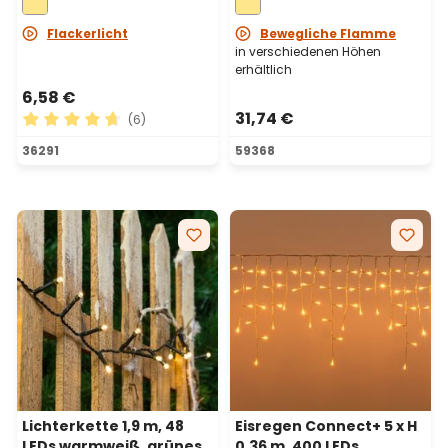
Ø 15 cm
Flackerlicht
Bewegliche Flamme
in verschiedenen Höhen
erhältlich
6,58 €
31,74 €
(6)
Durchschnittliche Bewertung von 4.67 von 5 Sternen
36291
59368
Lichterkette 1,9 m, 48
Eisregen Connect+ 5 x H
LEDs warmweiß, grünes
0,36 m, 400 LEDs