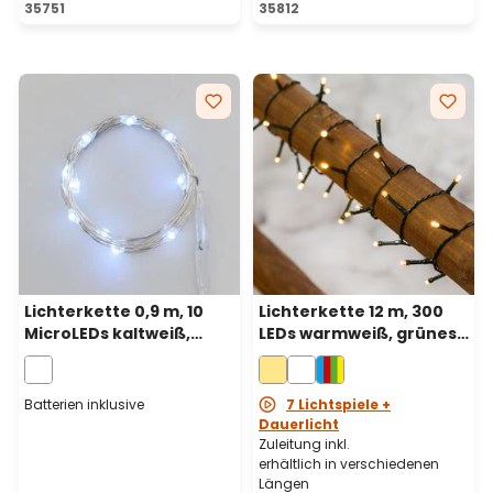
35751
35812
Lichterkette 0,9 m, 10
Lichterkette 12 m, 300
MicroLEDs kaltweiß,
LEDs warmweiß, grünes
Silberdraht,
Kabel,
batteriebetrieben
batteriebetrieben
Batterien inklusive
7 Lichtspiele +
Dauerlicht
Zuleitung inkl.
erhältlich in verschiedenen
Längen