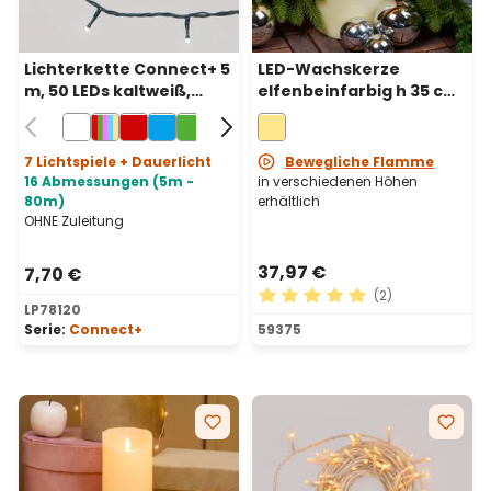
Lichterkette Connect+ 5
LED-Wachskerze
m, 50 LEDs kaltweiß,
elfenbeinfarbig h 35 cm,
grünes Kabel,
3 bewegliche Flammen,
verlängerbar.
Ø 15 cm
7 Lichtspiele + Dauerlicht
Bewegliche Flamme
16 Abmessungen (5m -
in verschiedenen Höhen
80m)
erhältlich
OHNE Zuleitung
37,97 €
7,70 €
(2)
LP78120
Durchschnittliche Bewertu
Serie:
Connect+
59375