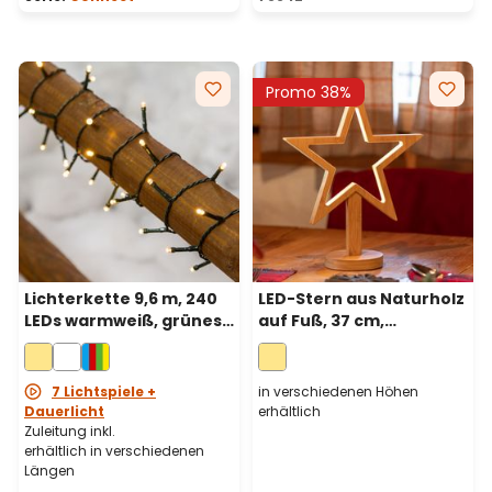
Promo 38%
Lichterkette 9,6 m, 240
LED-Stern aus Naturholz
LEDs warmweiß, grünes
auf Fuß, 37 cm,
Kabel,
warmweiß,
batteriebetrieben
batteriebetrieben,
Innenbereich
7 Lichtspiele +
in verschiedenen Höhen
Dauerlicht
erhältlich
Zuleitung inkl.
erhältlich in verschiedenen
Längen