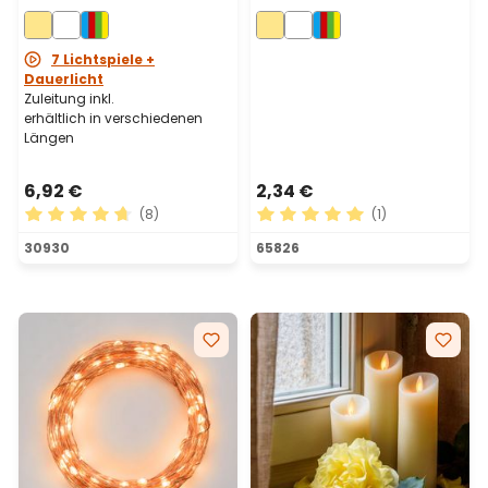
Kabel,
Silberdraht,
batteriebetrieben
batteriebetrieben
7 Lichtspiele +
Dauerlicht
Zuleitung inkl.
erhältlich in verschiedenen
Längen
6,92 €
2,34 €
(8)
(1)
Durchschnittliche Bewertung von 4.63 von 5 Sternen
Durchschnittliche Bewertu
30930
65826