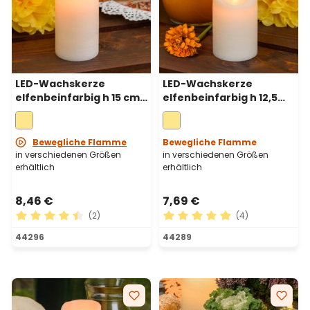
LED-Wachskerze
LED-Wachskerze
elfenbeinfarbig h 15 cm,
elfenbeinfarbig h 12,5
bewegliche Flamme, Ø
cm, bewegliche Flamme,
7,5 cm
Ø 7,5 cm
Bewegliche Flamme
Bewegliche Flamme
in verschiedenen Größen
in verschiedenen Größen
erhältlich
erhältlich
8,46 €
7,69 €
(2)
(4)
Durchschnittliche Bewertung von 4.5 von 5 Sternen
Durchschnittliche Bewertu
44296
44289