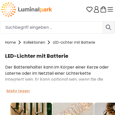
Zum Hauptinhalt springen
Du hast 0 
Home
Kollektionen
LED-Lichter mit Batterie
LED-Lichter mit Batterie
Der Batteriehalter kann im Körper einer Kerze oder
Laterne oder im Netzteil einer Lichterkette
integriert sein. Er kann optional sein, wenn Sie die
Stromquelle wählen können. Sie benötigen folgende
Mehr lesen
Batterien: AA, AAA, C, D und Knopfbatterien. Die
Batteriehalter sind manchmal groß, manchmal
sehr klein und lassen sich daher einfach verbergen.