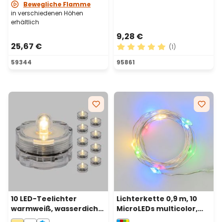
Bewegliche Flamme
in verschiedenen Höhen
erhältlich
9,28 €
25,67 €
(1)
Durchschnittliche Bewertu
59344
95861
10 LED-Teelichter
Lichterkette 0,9 m, 10
warmweiß, wasserdicht,
MicroLEDs multicolor,
batteriebetrieben
Silberdraht,