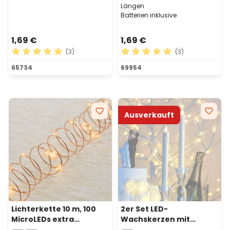
Längen
Batterien inklusive
1,69 €
1,69 €
(3)
(3)
Durchschnittliche Bewertung von 5 von 5 Sternen
Durchschnittliche Bewertu
65734
69954
Ausverkauft
Lichterkette 10 m, 100
2er Set LED-
MicroLEDs extra
Wachskerzen mit
warmweiß, Kupferdraht,
Tropfen h 10 cm,