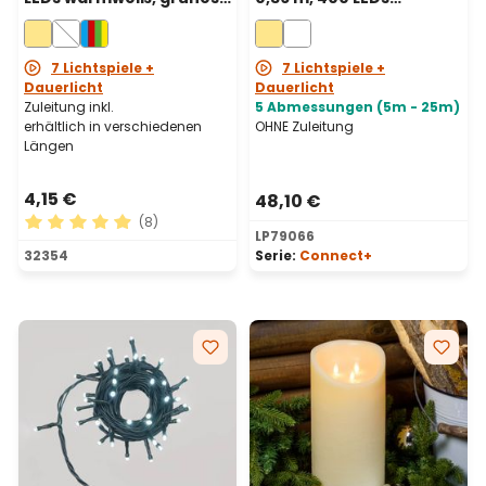
Kabel,
Warmweiß,
batteriebetrieben
transparentes Kabel,
verlängerbar.
7 Lichtspiele +
7 Lichtspiele +
Dauerlicht
Dauerlicht
Zuleitung inkl.
5 Abmessungen (5m - 25m)
erhältlich in verschiedenen
OHNE Zuleitung
Längen
4,15 €
48,10 €
(8)
LP79066
Durchschnittliche Bewertung von 4.88 von 5 Sternen
32354
Serie:
Connect+