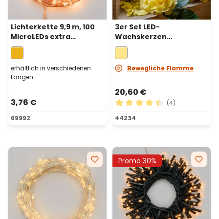
Lichterkette 9,9 m, 100
3er Set LED-
MicroLEDs extra
Wachskerzen
warmweiß, Kupferdraht,
elfenbeinfarbig h 12,5-
batteriebetrieben
15-17,5 cm, bewegliche
Flamme, Ø 5,2 cm
erhältlich in verschiedenen
Bewegliche Flamme
Längen
20,60 €
3,76 €
(4)
Durchschnittliche Bewertu
69992
44234
Promo 30%