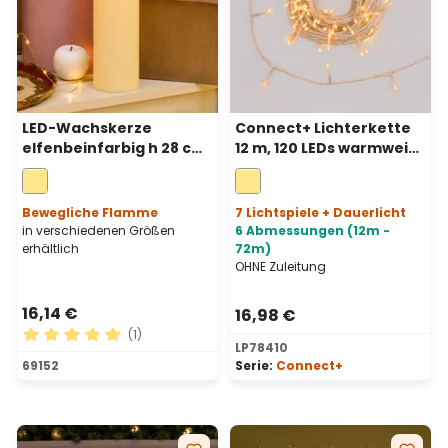
LED-Wachskerze
Connect+ Lichterkette
elfenbeinfarbig h 28 cm,
12 m, 120 LEDs warmweiß,
bewegliche Flamme, Ø 9
transparentes Kabel,
cm
erweiterbar
Bewegliche Flamme
7 Lichtspiele + Dauerlicht
in verschiedenen Größen
6 Abmessungen (12m -
erhältlich
72m)
OHNE Zuleitung
16,14 €
16,98 €
(1)
LP78410
Durchschnittliche Bewertung von 5 von 5 Sternen
69152
Serie:
Connect+