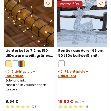
Promo 60%
Lichterkette 7,2 m, 180
Rentier aus Acryl, 65 cm,
LEDs warmweiß, grünes
80 LEDs kaltweiß, mit
Kabel,
Timer,
batteriebetrieben
batteriebetrieben
7 Lichtspiele +
7 Lichtspiele +
Dauerlicht
Dauerlicht
Zuleitung inkl.
erhältlich in verschiedenen
Längen
9,54 €
19,90 €
49,19 €
(7)
(1)