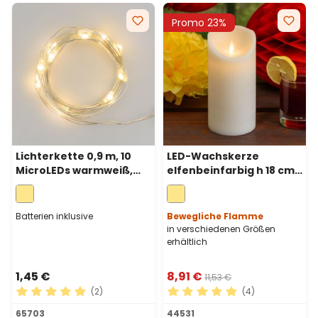
Promo 23%
Lichterkette 0,9 m, 10
LED-Wachskerze
MicroLEDs warmweiß,
elfenbeinfarbig h 18 cm,
Silberdraht,
bewegliche Flamme, Ø 9
batteriebetrieben
cm
Batterien inklusive
Bewegliche Flamme
in verschiedenen Größen
erhältlich
1,45 €
8,91 €
11,53 €
(2)
(4)
Durchschnittliche Bewertung von 5 von 5 Sternen
Durchschnittliche Bewertu
65703
44531