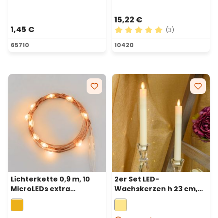
15,22 €
1,45 €
(3)
Durchschnittliche Bewertu
65710
10420
Lichterkette 0,9 m, 10
2er Set LED-
MicroLEDs extra
Wachskerzen h 23 cm,
warmweiß, Kupferdraht,
bewegliche Flamme, Ø
batteriebetrieben
2,5 cm, warmweiß