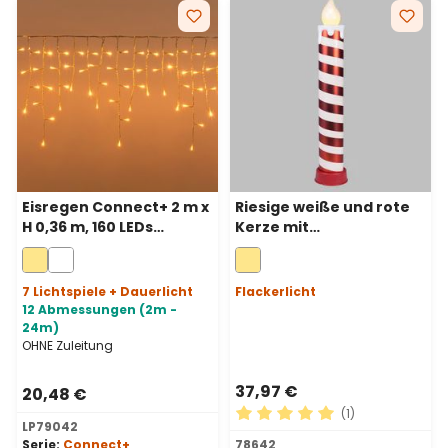
Eisregen Connect+ 2 m x
Riesige weiße und rote
H 0,36 m, 160 LEDs
Kerze mit
Warmweiß,
Batteriebetrieb, H 82
transparentes Kabel,
cm, Flammeneffekt,
verlängerbar
warmweiße LED
7 Lichtspiele + Dauerlicht
Flackerlicht
12 Abmessungen (2m -
24m)
OHNE Zuleitung
37,97 €
20,48 €
(1)
LP79042
Durchschnittliche Bewertu
Serie:
Connect+
78642