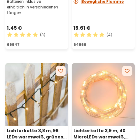
Batterien inklusive
Bewegliche Flamme
erhältlich in verschiedenen
Längen
1,45 €
15,61 €
(3)
(4)
Durchschnittliche Bewertung von 5 von 5 Sternen
Durchschnittliche Bewertu
69947
64966
Lichterkette 3,8 m, 96
Lichterkette 3,9 m, 40
LEDs warmweiß, grünes
MicroLEDs warmweiß,