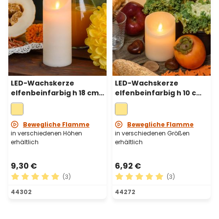
LED-Wachskerze
LED-Wachskerze
elfenbeinfarbig h 18 cm,
elfenbeinfarbig h 10 cm,
bewegliche Flamme, Ø
bewegliche Flamme, Ø
7,5 cm
7,5 cm
Bewegliche Flamme
Bewegliche Flamme
in verschiedenen Höhen
in verschiedenen Größen
erhältlich
erhältlich
9,30 €
6,92 €
(3)
(3)
Durchschnittliche Bewertung von 5 von 5 Sternen
Durchschnittliche Bewertu
44302
44272