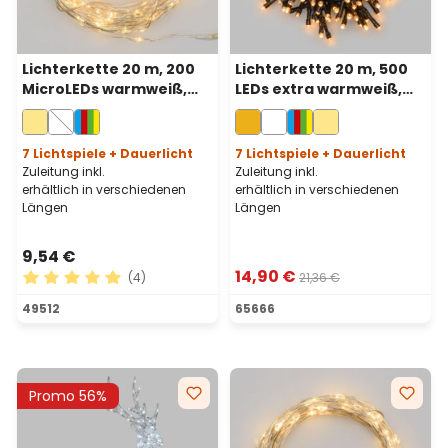
Lichterkette 20 m, 200
Lichterkette 20 m, 500
MicroLEDs warmweiß,
LEDs extra warmweiß,
Silberdraht,
Fernbedienung, grünes
batteriebetrieben
Kabel,
batteriebetrieben
7 Lichtspiele + Dauerlicht
7 Lichtspiele + Dauerlicht
Zuleitung inkl.
Zuleitung inkl.
erhältlich in verschiedenen
erhältlich in verschiedenen
Längen
Längen
9,54 €
14,90 €
(4)
21,36 €
Durchschnittliche Bewertung von 5 von 5 Sternen
49512
65666
Promo 56%