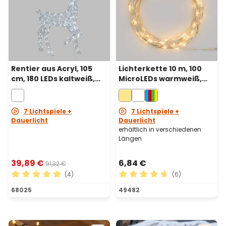
Rentier aus Acryl, 105
Lichterkette 10 m, 100
cm, 180 LEDs kaltweiß,
MicroLEDs warmweiß,
batteriebetrieben
Silberdraht,
batteriebetrieben
7 Lichtspiele +
7 Lichtspiele +
Dauerlicht
Dauerlicht
erhältlich in verschiedenen
Längen
39,89 €
6,84 €
91,32 €
(4)
(6)
Durchschnittliche Bewertung von 5 von 5 Sternen
Durchschnittliche Bewertu
68025
49482