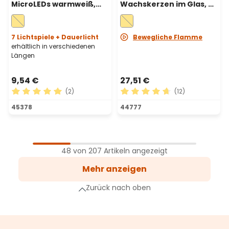
MicroLEDs warmweiß,
Wachskerzen im Glas, h
Kupferdraht,
12,5-15-17,5, bewegliche
batteriebetrieben
Flamme, Ø 7,5 cm,
warmweiß
7 Lichtspiele + Dauerlicht
Bewegliche Flamme
erhältlich in verschiedenen
Längen
9,54 €
27,51 €
(2)
(12)
Durchschnittliche Bewertung von 5 von 5 Sternen
Durchschnittliche Bewertu
45378
44777
1
Seite
48 von 207 Artikeln angezeigt
2
Mehr anzeigen
Seite
3
Zurück nach oben
Seite
…
hste Seite