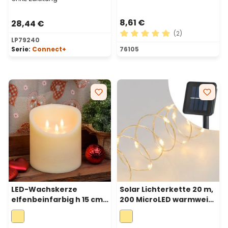
8,61 €
28,44 €
(2)
LP79240
Durchschnittliche Bewertu
Serie:
Connect+
76105
LED-Wachskerze
Solar Lichterkette 20 m,
elfenbeinfarbig h 15 cm,
200 MicroLED warmweiß,
3 bewegliche Flammen,
Silberdraht
Ø 15 cm