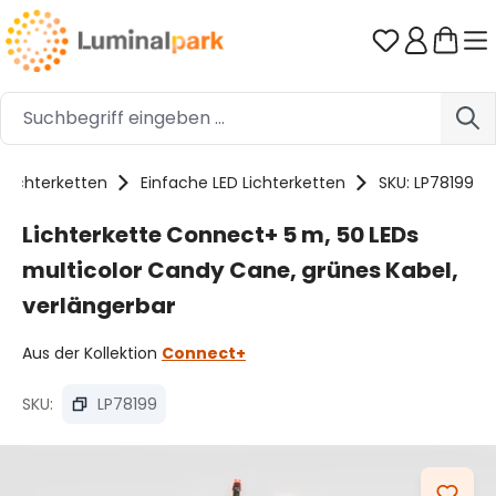
Zum Hauptinhalt springen
Du hast 0 
Lichterketten
Einfache LED Lichterketten
SKU: LP78199
Lichterkette Connect+ 5 m, 50 LEDs
multicolor Candy Cane, grünes Kabel,
verlängerbar
Aus der Kollektion
Connect+
SKU:
LP78199
Bildergalerie überspringen