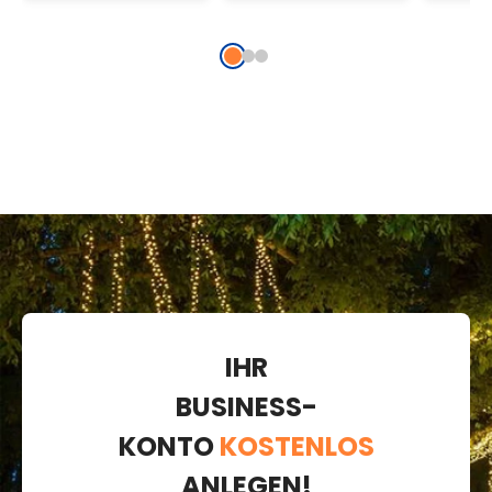
Candy Cane,
verlängerbar.
grünes Kabel,
verlängerbar
IHR
BUSINESS-
KONTO
KOSTENLOS
ANLEGEN!