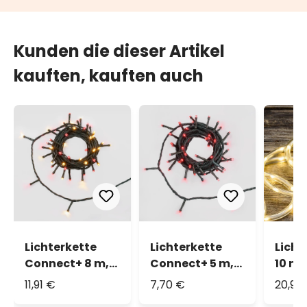
Kunden die dieser Artikel
kauften, kauften auch
Lichterkette
Lichterkette
Licht
Connect+ 8 m,
Connect+ 5 m,
10 m,
80 LEDs
50 LEDs rot,
200 L
11,91 €
7,70 €
20,90
multicolor
grünes Kabel,
warm