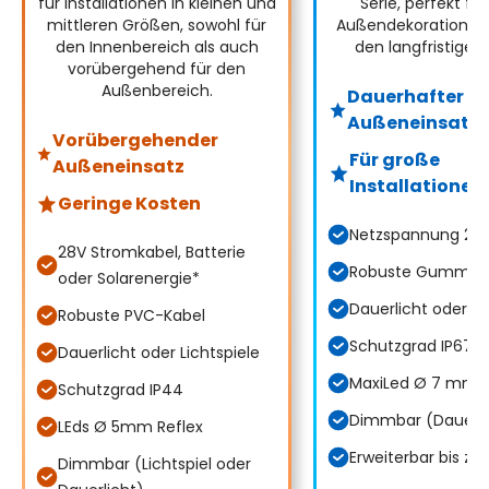
für Installationen in kleinen und
Serie, perfekt fü
mittleren Größen, sowohl für
Außendekorationen,
den Innenbereich als auch
den langfristigen 
vorübergehend für den
Außenbereich.
Dauerhafter
Außeneinsatz
Vorübergehender
Für große
Außeneinsatz
Installationen
Geringe Kosten
Netzspannung 23
28V Stromkabel, Batterie
Robuste Gummika
oder Solarenergie*
Dauerlicht oder Fl
Robuste PVC-Kabel
Schutzgrad IP67
Dauerlicht oder Lichtspiele
MaxiLed Ø 7 mm 
Schutzgrad IP44
Dimmbar (Dauerli
LEds Ø 5mm Reflex
Erweiterbar bis zu
Dimmbar (Lichtspiel oder