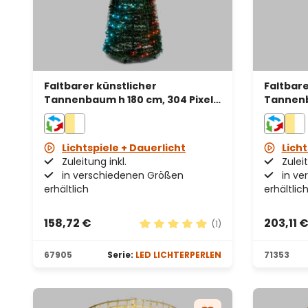
Faltbarer künstlicher
Faltbare
Tannenbaum h 180 cm, 304 Pixel-
Tannenb
LEDs Lichterperlen, RGB
LEDs Lic
Lichtspiele + Dauerlicht
Licht
Zuleitung inkl.
Zuleit
in verschiedenen Größen
in ve
erhältlich
erhältlic
158,72 €
203,11 
(1)
Durchschnittliche Bewertung v
67905
Serie:
LED LICHTERPERLEN
71353