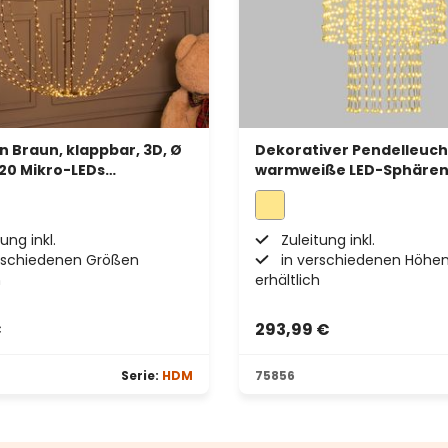
n Braun, klappbar, 3D, Ø
Dekorativer Pendelleucht
20 Mikro-LEDs
warmweiße LED-Sphären, 
ß, für Innenbereich
cm
ung inkl.
Zuleitung inkl.
rschiedenen Größen
in verschiedenen Höhe
h
erhältlich
€
293,99 €
Serie:
HDM
75856