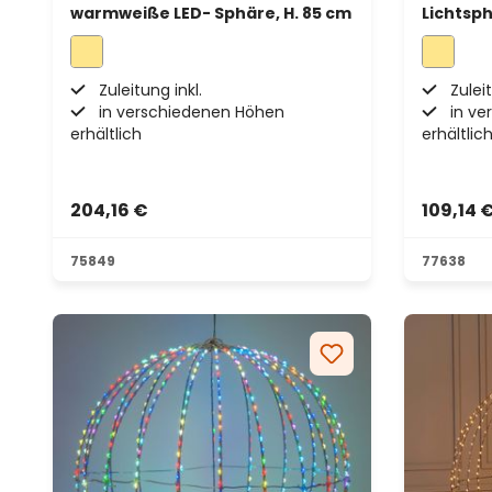
warmweiße LED- Sphäre, H. 85 cm
Lichtsph
hoher D
Micro-LE
Zuleitung inkl.
Zuleit
in verschiedenen Höhen
in ve
erhältlich
erhältlic
204,16 €
109,14 
75849
77638