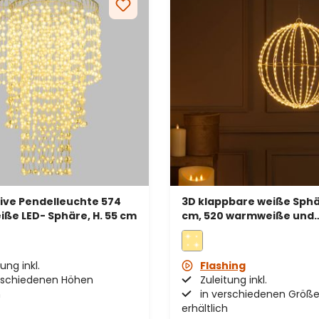
ive Pendelleuchte 574
3D klappbare weiße Sphä
ße LED- Sphäre, H. 55 cm
cm, 520 warmweiße und
kaltweiße Micro-LEDs, fü
Innenbereich
ung inkl.
Flashing
rschiedenen Höhen
Zuleitung inkl.
h
in verschiedenen Größ
erhältlich