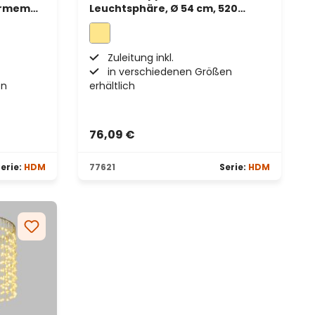
warmem
Leuchtsphäre, Ø 54 cm, 520
warmweiße Micro-LEDs, für
Innenbereich
Zuleitung inkl.
in verschiedenen Größen
en
erhältlich
76,09 €
erie:
HDM
77621
Serie:
HDM