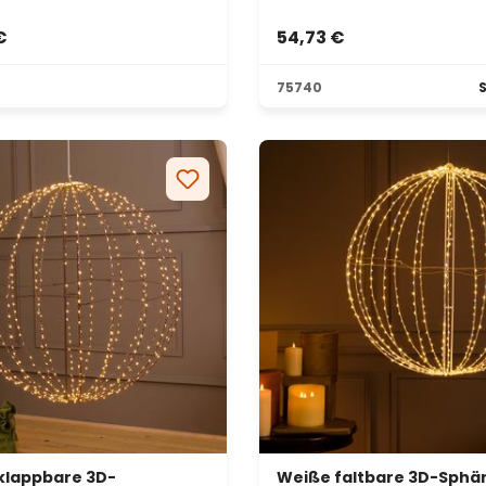
€
54,73 €
75740
S
klappbare 3D-
Weiße faltbare 3D-Sphär