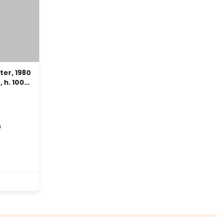
er, 1980
h. 100
n