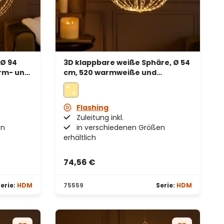
 Ø 94
3D klappbare weiße Sphäre, Ø 54
arm- und
cm, 520 warmweiße und
ch
kaltweiße Micro-LEDs, für
Innenbereich
Flashing
Zuleitung inkl.
en
in verschiedenen Größen
erhältlich
74,56 €
en
erie:
HDM
75559
Serie:
HDM