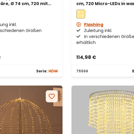
äre, Ø 74 cm, 720 mit
cm, 720 Micro-LEDs in 
ichte Licht warmweiße
und kaltem Weiß, für
Ds, für Innenbereich
Innenbereich
ung inkl.
Flashing
rschiedenen Größen
Zuleitung inkl.
h
in verschiedenen Größ
erhältlich
€
114,98 €
Serie:
HDM
75566
S