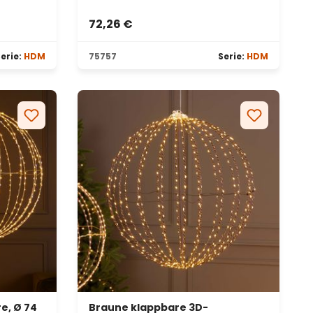
72,26 €
erie:
HDM
75757
Serie:
HDM
e, Ø 74
Braune klappbare 3D-