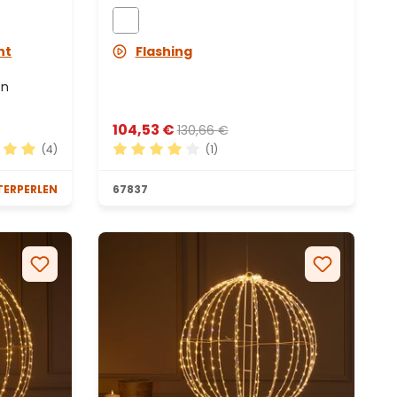
ht
Flashing
en
104,53 €
130,66 €
(4)
(1)
en
hnittliche Bewertung von 5 von 5 Sternen
Durchschnittliche Bewertung von 4 von 
TERPERLEN
67837