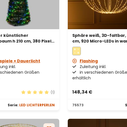
r künstlicher
Sphäre weiß, 3D-faltbar,
aum h 210 cm, 380 Pixel-
cm, 920 Micro-LEDs in w
hterperlen, RGB
kaltweiß, für Innenberei
spiele + Dauerlicht
Flashing
ung inkl.
Zuleitung inkl.
rschiedenen Größen
in verschiedenen Größ
h
erhältlich
€
148,34 €
(1)
on 5 von 5 Sternen
Durchschnittliche Bewertung von 5 von 5 Stern
Serie:
LED LICHTERPERLEN
75573
S