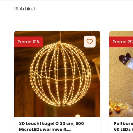
19 Artikel
Promo 10%
Promo 2
3D Leuchtkugel Ø 30 cm, 500
Faltbar
MicroLEDs warmweiß,
60 LEDs 