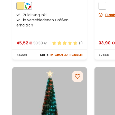
Kupferdraht
Zuleitung inkl.
Flas
in verschiedenen Größen
erhältlich
45,52 €
33,90 
50,58 €
(1)
Durchschnittliche Bewertung v
45224
Serie:
MICROLED FIGUREN
67868