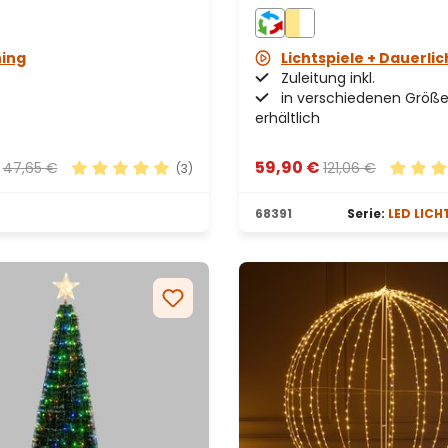
LEDs Lichterperlen, RGB
hing
Lichtspiele + Dauerlic
Zuleitung inkl.
in verschiedenen Größ
erhältlich
€
59,90 €
47,65 €
121,06 €
(3)
on 5 von 5 Sternen
Durchschnittliche Bewertung von 5 von 5 Stern
Durchsc
68391
Serie:
LED LICH