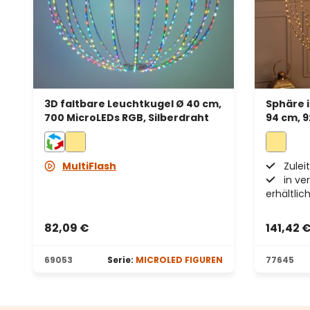
3D faltbare Leuchtkugel Ø 40 cm,
Sphäre i
700 MicroLEDs RGB, Silberdraht
94 cm, 9
Warmwei
MultiFlash
Zuleit
in ve
erhältlic
82,09 €
141,42 
69053
Serie:
MICROLED FIGUREN
77645