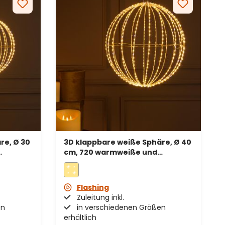
re, Ø 30
3D klappbare weiße Sphäre, Ø 40
cm, 720 warmweiße und
r
kaltweiße Micro-LEDs, für
Innenbereich
Flashing
Zuleitung inkl.
en
in verschiedenen Größen
erhältlich