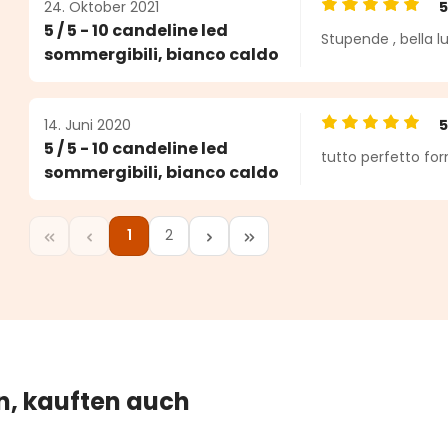
24. Oktober 2021
Durchschnittlic
5 / 5 - 10 candeline led
Stupende , bella 
sommergibili, bianco caldo
14. Juni 2020
Durchschnittlic
5 / 5 - 10 candeline led
tutto perfetto for
sommergibili, bianco caldo
1
2
Seite
Seite
en, kauften auch