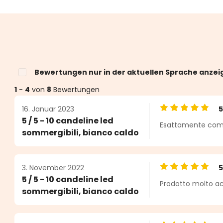
Bewertungen nur in der aktuellen Sprache anzei
1
-
4
von
8
Bewertungen
16. Januar 2023
Durchschnittlic
5 / 5 - 10 candeline led
Esattamente come
n 5 von 5 Sternen
sommergibili, bianco caldo
3. November 2022
Durchschnittlic
5 / 5 - 10 candeline led
Prodotto molto acu
sommergibili, bianco caldo