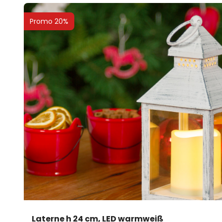
Promo 20%
Laterne h 24 cm, LED warmweiß