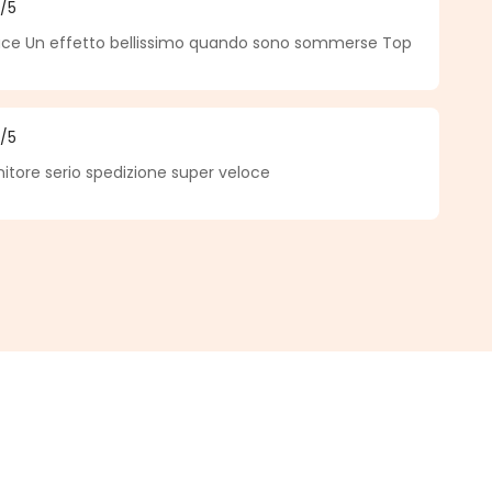
5
/5
he Bewertung von 5 von 5 Sternen
luce Un effetto bellissimo quando sono sommerse Top
5
/5
he Bewertung von 5 von 5 Sternen
nitore serio spedizione super veloce