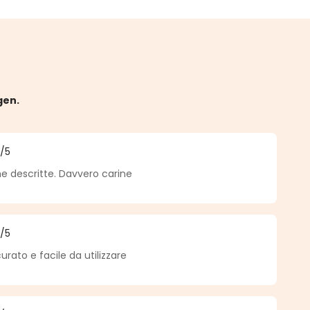
gen.
5
/5
he Bewertung von 5 von 5 Sternen
 descritte. Davvero carine
5
/5
he Bewertung von 5 von 5 Sternen
rato e facile da utilizzare