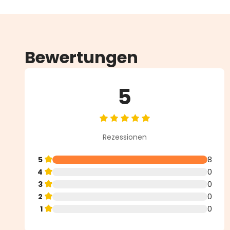
Bewertungen
5
Durchschnittliche Bewertung vo
Rezessionen
5
8
4
0
3
0
2
0
1
0