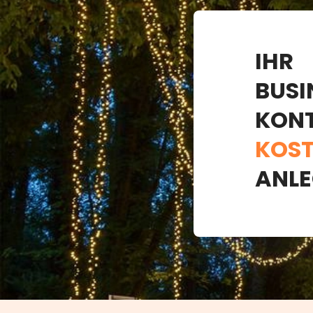
IHR
BUSI
KON
KOST
ANLE