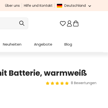
Über uns
Hilfe und Kontakt
Deutschland
Du hast 0 Produkte au
Neuheiten
Angebote
Blog
mit Batterie, warmweiß
8 Bewertungen
Durchschnittliche Bewertung von