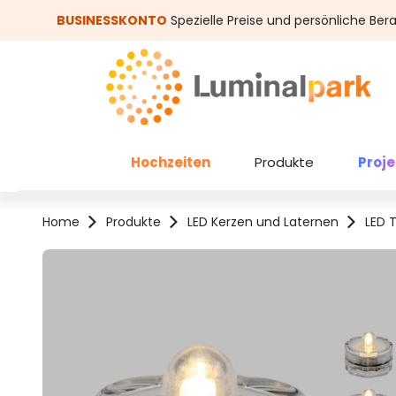
um Hauptinhalt springen
Zur Suche springen
BUSINESSKONTO
Spezielle Preise und persönliche Ber
Hochzeiten
Produkte
Proj
Home
Produkte
LED Kerzen und Laternen
LED T
Bildergalerie überspringen