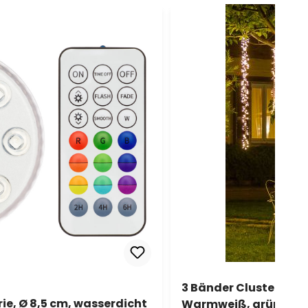
3 Bänder Clusterlicht
ie, Ø 8,5 cm, wasserdicht
Warmweiß, grünes Ka