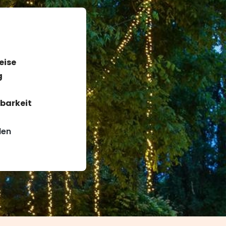
eise
g
barkeit
den