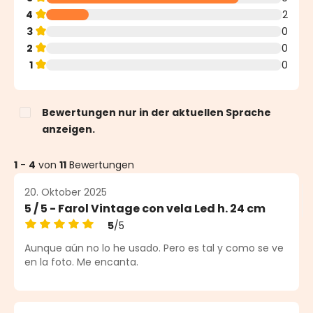
4
2
3
0
2
0
1
0
Bewertungen nur in der aktuellen Sprache
anzeigen.
1
-
4
von
11
Bewertungen
20. Oktober 2025
5 / 5 - Farol Vintage con vela Led h. 24 cm
5
/5
Durchschnittliche Bewertung von 5 von 5 Sternen
Aunque aún no lo he usado. Pero es tal y como se ve
en la foto. Me encanta.