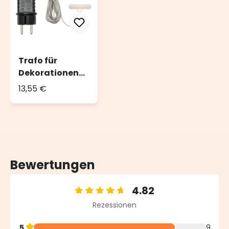
Trafo für
Dekorationen
mit 3 x AAA
13,55 €
Batterien
Bewertungen
4.82
Durchschnittliche Bewertung von 4.82 von 5 Sterne
Rezessionen
5
9