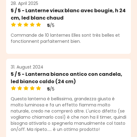
28. April 2025
5 / 5 - Lanterne vieux blanc avec bougie, h 24
cm, led blanc chaud
5
/5
Durchschnittliche Bewertung von 5 von 5 Sternen
Commande de 10 lanternes Elles sont très belles et
fonctionnent parfaitement bien.
31. August 2024
5 / 5 - Lanterna bianco antico con candela,
led bianco caldo (24 cm)
5
/5
Durchschnittliche Bewertung von 5 von 5 Sternen
Questa lanterna è bellissima, grandezza giusta è
molto luminosa e fa un effetto fiamma molto
naturale, credo ne comprerò altre. L'unico difetto (se
vogliamo chiamarlo così) è che non ha il timer, quindi
bisogna attivarla o spegnerla manualmente col tasto
on/off. Ma ripeto..... è un ottimo prodotto!