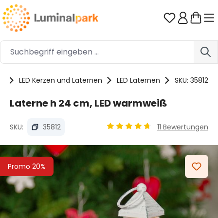
Zum Hauptinhalt springen
Du hast 0 
te
LED Kerzen und Laternen
LED Laternen
SKU: 35812
Laterne h 24 cm, LED warmweiß
SKU:
35812
11 Bewertungen
Durchschnittliche Bewertung
Bildergalerie überspringen
Promo 20%