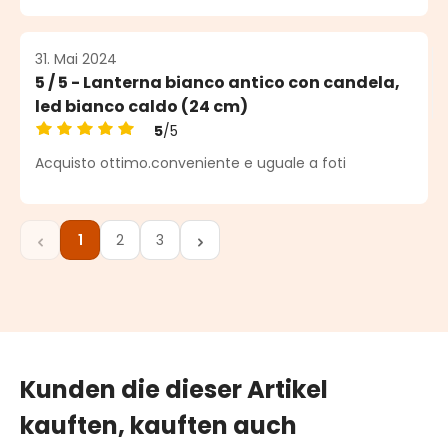
31. Mai 2024
5 / 5 - Lanterna bianco antico con candela,
led bianco caldo (24 cm)
5
/5
Durchschnittliche Bewertung von 5 von 5 Sternen
Acquisto ottimo.conveniente e uguale a foti
1
2
3
Seite
Seite
Seite
Kunden die dieser Artikel
kauften, kauften auch