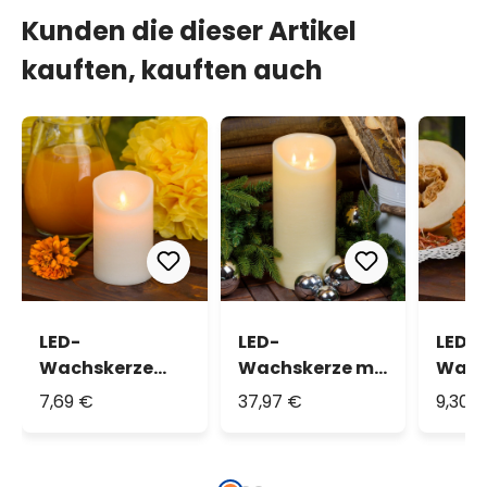
Kunden die dieser Artikel
kauften, kauften auch
LED-
LED-
LED-
Wachskerze
Wachskerze mit
Wach
elfenbeinfarben
3 beweglichen
elfen
7,69 €
37,97 €
9,30 
(12,5 cm)
Flammen, h 35
(18 c
cm, Ø 15 cm,
warmweiß