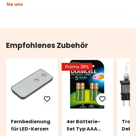
Sie uns
Empfohlenes Zubehör
Promo 38%
Fernbedienung
4er Batterie-
Trafo
für LED-Kerzen
Set Typ AAA
Deko