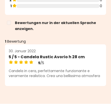
1
0
Bewertungen nur in der aktuellen Sprache
anzeigen.
1
Bewertung
30. Januar 2022
5 / 5 - Candela Rustic Avorio h 28 cm
5
/5
Durchschnittliche Bewertung von 5 von 5 Sternen
Candela in cera, perfettamente funzionante e
veramente realistica. Crea una bellissima atmosfera