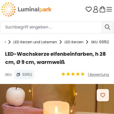
Zum Hauptinhalt springen
Du hast 0 
kte
LED Kerzen und Laternen
LED Kerzen
SKU: 69152
LED-Wachskerze elfenbeinfarben, h 28
cm, Ø 9 cm, warmweiß
SKU:
69152
1 Bewertung
Durchschnittliche Bewertu
Bildergalerie überspringen