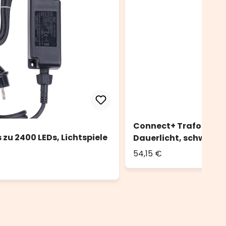
Connect+ Trafo mit Co
 zu 2400 LEDs, Lichtspiele
Dauerlicht, schwarze
54,15 €