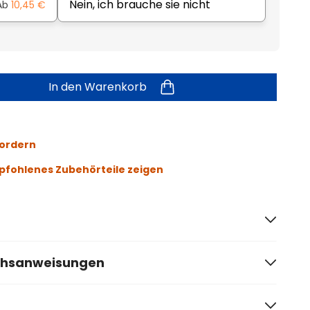
Nein, ich brauche sie nicht
Ab
10,45 €
In den Warenkorb
fordern
fohlenes Zubehörteile zeigen
chsanweisungen