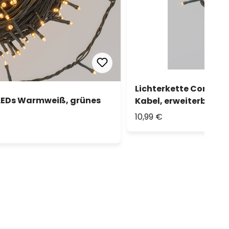
Lichterkette Connect
 LEDs Warmweiß, grünes
Kabel, erweiterbar
10,99 €