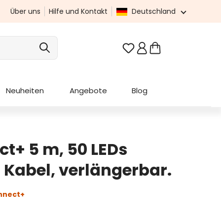
Über uns
Hilfe und Kontakt
Deutschland
Du hast 0 Produkte au
Neuheiten
Angebote
Blog
ct+ 5 m, 50 LEDs
Kabel, verlängerbar.
nnect+