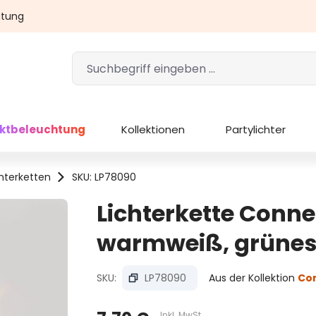
atung
ektbeleuchtung
Kollektionen
Partylichter
chterketten
SKU: LP78090
Lichterkette Conne
warmweiß, grünes 
SKU:
LP78090
Aus der Kollektion
Co
Inkl. MwSt