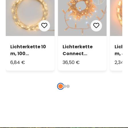
Lichterkette 10
Lichterkette
Licht
m, 100
Connect
m, 40
MicroLEDs
ProLine 36V, 5
LEDs
6,84 €
36,50 €
2,34 
warmweiß
m, 100 Maxiled
warmweiß,
transparentes
Kabel,
erweiterbar