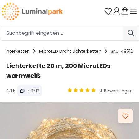
Zum Hauptinhalt springen
Du hast 0 
Lichterketten
MicroLED Draht Lichterketten
SKU: 49512
Lichterkette 20 m, 200 MicroLEDs
warmweiß
SKU:
49512
4 Bewertungen
Durchschnittliche Bewertung 
Bildergalerie überspringen