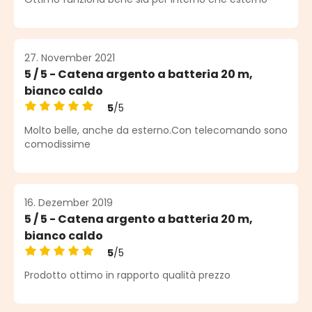
27. November 2021
5 / 5 - Catena argento a batteria 20 m,
bianco caldo
5
/5
Durchschnittliche Bewertung von 5 von 5 Sternen
Molto belle, anche da esterno.Con telecomando sono
comodissime
16. Dezember 2019
5 / 5 - Catena argento a batteria 20 m,
bianco caldo
5
/5
Durchschnittliche Bewertung von 5 von 5 Sternen
Prodotto ottimo in rapporto qualità prezzo