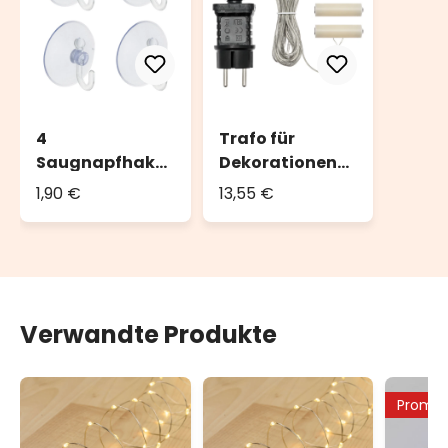
4
Trafo für
Saugnapfhake
Dekorationen
n Ø 4 cm
mit 3 x AA
1,90 €
13,55 €
Batterien
Verwandte Produkte
Promo