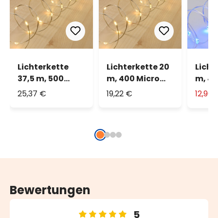
Lichterkette
Lichterkette 20
Licht
37,5 m, 500
m, 400 Micro
m, 40
MicroLEDs
LEDs warmweiß,
LEDs 
25,37 €
19,22 €
12,90
warmweiß
silberfarbener
Metalldraht
Bewertungen
5