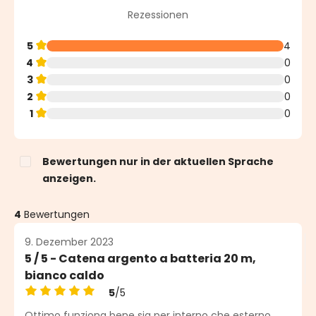
Durchschnittliche Bewertung von 5 von 5 Sternen
Rezessionen
5
4
4
0
3
0
2
0
1
0
Bewertungen nur in der aktuellen Sprache
anzeigen.
4
Bewertungen
9. Dezember 2023
5 / 5 - Catena argento a batteria 20 m,
bianco caldo
5
/5
Durchschnittliche Bewertung von 5 von 5 Sternen
Ottimo funziona bene sia per interno che esterno