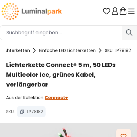
Zum Hauptinhalt springen
Du hast 0 
Lichterketten
Einfache LED Lichterketten
SKU: LP78182
Lichterkette Connect+ 5 m, 50 LEDs
Multicolor Ice, grünes Kabel,
verlängerbar
Aus der Kollektion
Connect+
SKU:
LP78182
Bildergalerie überspringen