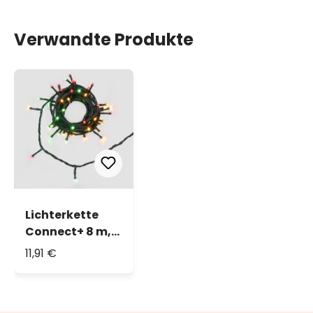
Verwandte Produkte
Lichterkette
Connect+ 8 m,
80 LEDs
11,91 €
multicolor
American
Christmas,