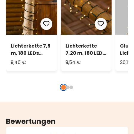
Lichterkette 7,5
Lichterkette
Clust
m, 180 LEDs
7,20 m, 180 LEDs
Licht
warmweiß
warmweiß
m, 75
9,46 €
9,54 €
26,14
extra
warm
Bewertungen