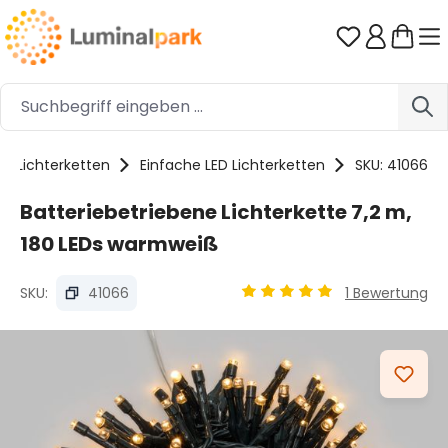
Zum Hauptinhalt springen
Du hast 0 
Lichterketten
Einfache LED Lichterketten
SKU: 41066
Batteriebetriebene Lichterkette 7,2 m,
180 LEDs warmweiß
SKU:
41066
1 Bewertung
Durchschnittliche Bewertu
Bildergalerie überspringen