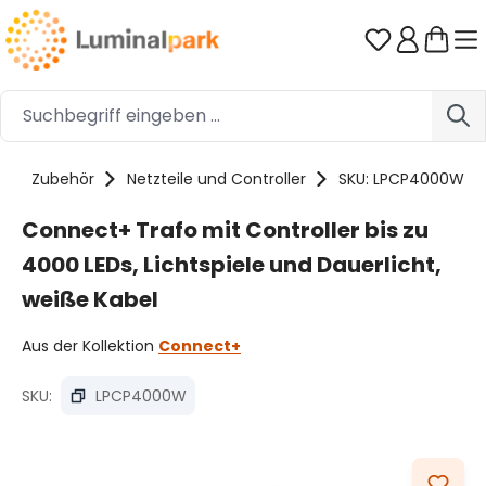
Zum Hauptinhalt springen
Du hast 0 
Zubehör
Netzteile und Controller
SKU: LPCP4000W
Connect+ Trafo mit Controller bis zu
4000 LEDs, Lichtspiele und Dauerlicht,
weiße Kabel
Aus der Kollektion
Connect+
SKU:
LPCP4000W
Bildergalerie überspringen