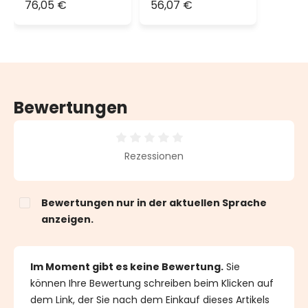
bis zu 6000
bis zu 2400
76,05 €
56,07 €
LEDs, Lichtspiele
LEDs, Lichtspiele
und Dauerlicht,
und Dauerlicht,
weiße Kabel
weiße Kabel
Bewertungen
Durchschnittliche Bewertung von 0 von 5 Sternen
Rezessionen
Bewertungen nur in der aktuellen Sprache
anzeigen.
Im Moment gibt es keine Bewertung.
Sie
können Ihre Bewertung schreiben beim Klicken auf
dem Link, der Sie nach dem Einkauf dieses Artikels