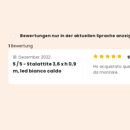
Bewertungen nur in der aktuellen Sprache anzei
1
Bewertung
18. Dezember 2022
Durchschnittlic
5 / 5 - Stalattite 3,6 x h 0,9
Ho acquistato ques
n 5 von 5 Sternen
m, led bianco caldo
da montare.