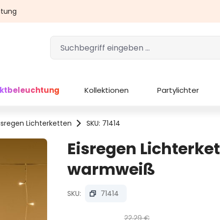
atung
ektbeleuchtung
Kollektionen
Partylichter
isregen Lichterketten
SKU: 71414
Eisregen Lichterket
warmweiß
SKU:
71414
22,29 €