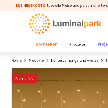
um Hauptinhalt springen
Zur Suche springen
BUSINESSKONTO
Spezielle Preise und persönliche Ber
Hochzeiten
Produkte
Proj
Home
Produkte
Lichtervorhänge und -netze
E
Bildergalerie überspringen
Promo 15%