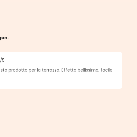
gen.
5
/5
he Bewertung von 5 von 5 Sternen
to prodotto per la terrazza. Effetto bellissimo, facile