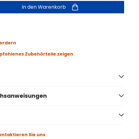
In den Warenkorb
fordern
fohlenes Zubehörteile zeigen
chsanweisungen
ontaktieren Sie uns