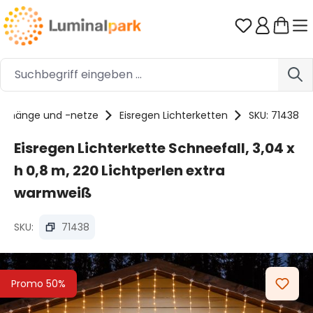
Zum Hauptinhalt springen
Du hast 0 
vorhänge und -netze
Eisregen Lichterketten
SKU: 71438
Eisregen Lichterkette Schneefall, 3,04 x
h 0,8 m, 220 Lichtperlen extra
warmweiß
SKU:
71438
Bildergalerie überspringen
Promo 50%