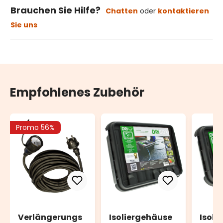
Brauchen Sie Hilfe?
Chatten
oder
kontaktieren
Sie uns
Empfohlenes Zubehör
Promo 56%
Verlängerungs
Isoliergehäuse
Isoli