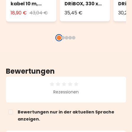
kabel 10 m,
DRiBOX, 330 x
DRiBO
schwarz, außen
230 x 140 mm,
150 x
18,90 €
43,04 €
35,45 €
30,26
IP55
IP55
Bewertungen
Durchschnittliche Bewertung von 0 von 5 Sternen
Rezessionen
Bewertungen nur in der aktuellen Sprache
anzeigen.