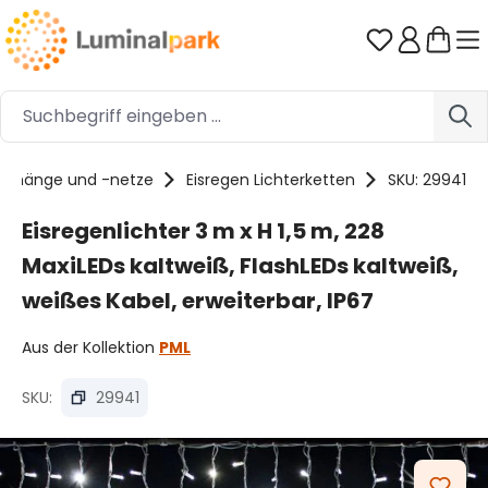
Zum Hauptinhalt springen
Du hast 0 
vorhänge und -netze
Eisregen Lichterketten
SKU: 29941
Eisregenlichter 3 m x H 1,5 m, 228
MaxiLEDs kaltweiß, FlashLEDs kaltweiß,
weißes Kabel, erweiterbar, IP67
Aus der Kollektion
PML
SKU:
29941
Bildergalerie überspringen