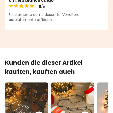
cm, led bianco caldo
5
/5
Durchschnittliche Bewertung von 5 von 5 Sternen
Esattamente come descritto. Venditore
assolutamente affidabile
Kunden die dieser Artikel
kauften, kauften auch