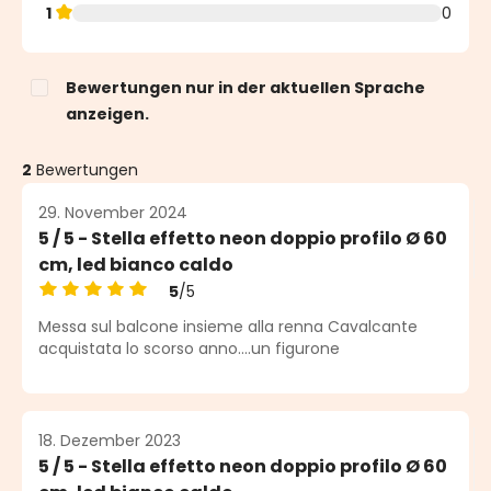
1
0
Bewertungen nur in der aktuellen Sprache
anzeigen.
2
Bewertungen
29. November 2024
5 / 5 - Stella effetto neon doppio profilo Ø 60
cm, led bianco caldo
5
/5
Durchschnittliche Bewertung von 5 von 5 Sternen
Messa sul balcone insieme alla renna Cavalcante
acquistata lo scorso anno....un figurone
18. Dezember 2023
5 / 5 - Stella effetto neon doppio profilo Ø 60