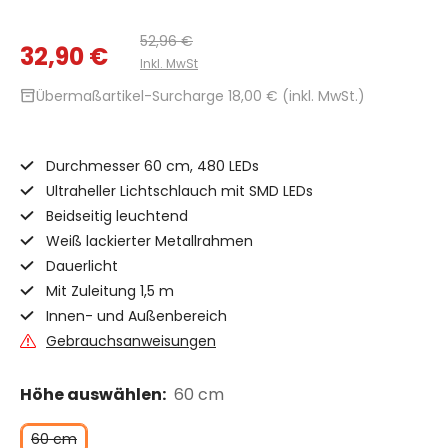
52,96 €
32,90 €
Inkl. MwSt
inventory_2
Übermaßartikel-Surcharge 18,00 € (inkl. MwSt.)
Durchmesser 60 cm, 480 LEDs
Ultraheller Lichtschlauch mit SMD LEDs
Beidseitig leuchtend
Weiß lackierter Metallrahmen
Dauerlicht
Mit Zuleitung 1,5 m
Innen- und Außenbereich
Gebrauchsanweisungen
Höhe auswählen:
60 cm
60 cm