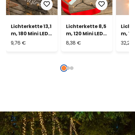
Lichterkette 13,1
Lichterkette 8,5
Licht
m, 180 Mini LEDs
m, 120 Mini LEDs
m, 15
extra
extra
extra
9,76 €
8,38 €
32,29
warmweiß
warmweiß
warm