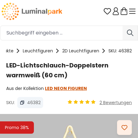
Zum Hauptinhalt springen
Du hast 0 
odukte
Leuchtfiguren
2D Leuchtfiguren
SKU: 46382
LED-Lichtschlauch-Doppelstern
warmweiß (60 cm)
Aus der Kollektion
LED NEON FIGUREN
SKU:
46382
2 Bewertungen
Durchschnittliche Bewertung
Bildergalerie überspringen
Promo 38%