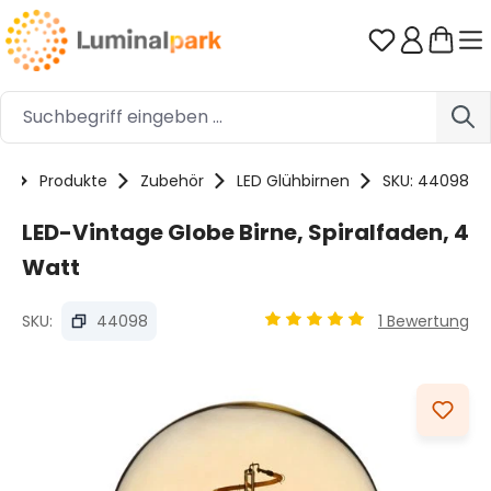
Zum Hauptinhalt springen
Du hast 0 
e
Produkte
Zubehör
LED Glühbirnen
SKU: 44098
LED-Vintage Globe Birne, Spiralfaden, 4
Watt
SKU:
44098
1 Bewertung
Durchschnittliche Bewertu
Bildergalerie überspringen