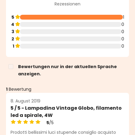
Durchschnittliche Bewertung von 5 von 5 Sternen
Rezessionen
5
1
4
0
3
0
2
0
1
0
Bewertungen nur in der aktuellen Sprache
anzeigen.
1
Bewertung
8. August 2019
5 / 5 - Lampadina Vintage Globo, filamento
led a spirale, 4W
5
/5
Durchschnittliche Bewertung von 5 von 5 Sternen
Prodotti bellissimi luci stupende consiglio acquisto