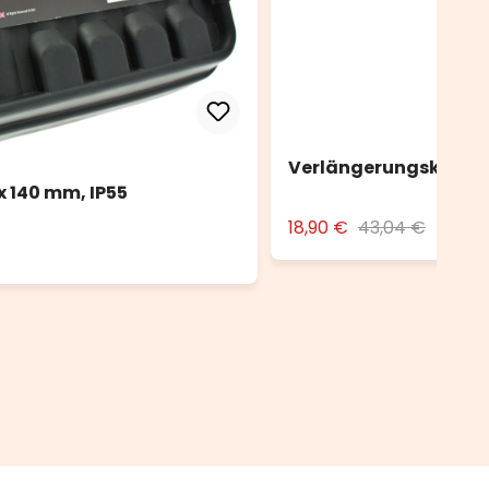
Verlängerungskabel 
x 140 mm, IP55
18,90 €
43,04 €