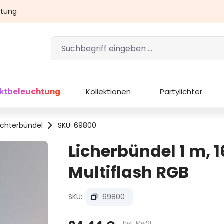
atung
ektbeleuchtung
Kollektionen
Partylichter
ichterbündel
SKU: 69800
Licherbündel 1 m, 
Multiflash RGB
SKU:
69800
Inkl. MwSt