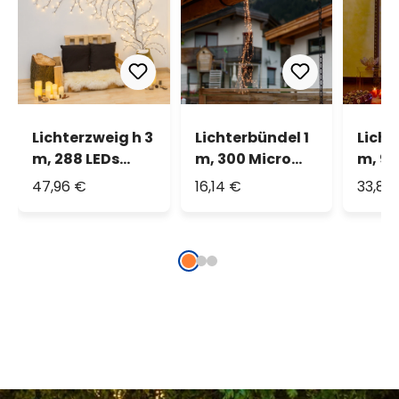
Lichterzweig h 3
Lichterbündel 1
Licht
m, 288 LEDs
m, 300 Micro
m, 90
warmweiß
LEDs extra
LEDs 
47,96 €
16,14 €
33,82
warmweiß