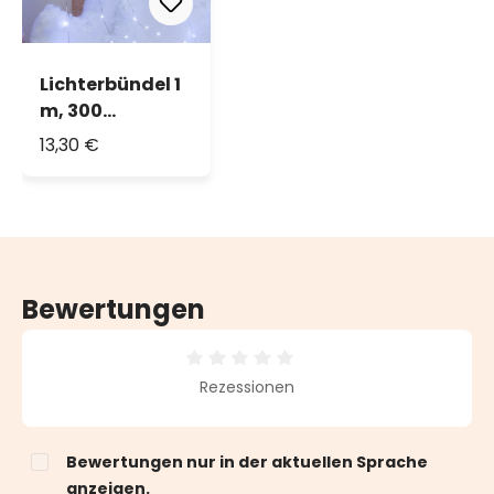
Lichterbündel 1
m, 300
MicroLEDs
13,30 €
kaltweiß
Bewertungen
Durchschnittliche Bewertung von 0 von 5 Sternen
Rezessionen
Bewertungen nur in der aktuellen Sprache
anzeigen.