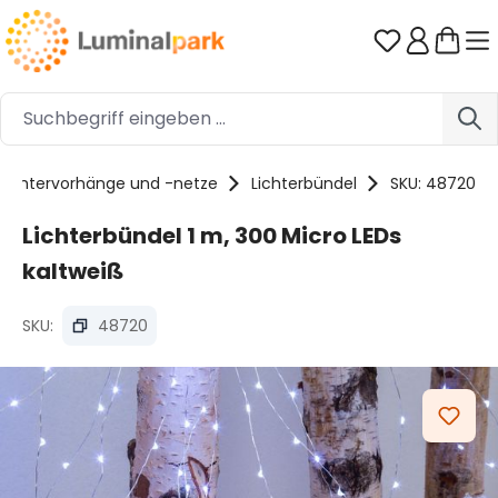
Zum Hauptinhalt springen
Du hast 0 
Lichtervorhänge und -netze
Lichterbündel
SKU: 48720
Lichterbündel 1 m, 300 Micro LEDs
kaltweiß
SKU:
48720
Bildergalerie überspringen