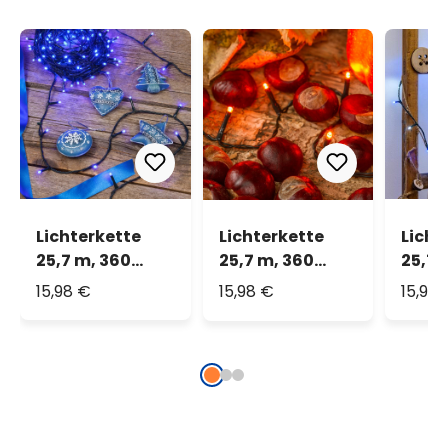
Lichterkette
Lichterkette
Licht
25,7 m, 360
25,7 m, 360
25,7 
MiniLEDs blau,
MiniLEDs
LEDs 
15,98 €
15,98 €
15,98
grünes Kabel
orange, grünes
kaltw
Kabel
grüne