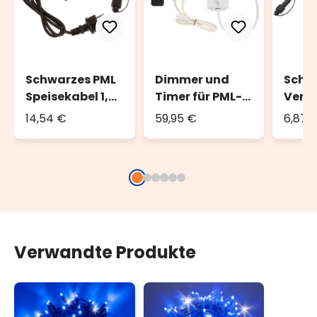
Schwarzes PML
Dimmer und
Schw
Speisekabel 1,5
Timer für PML-
Verl
m, mit AC-DC,
Dekorationen
kabel
14,54 €
59,95 €
6,87 
IP67
IP67, max. 400
Watt, weißes
Kabel
Verwandte Produkte