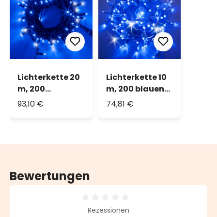
Lichterkette 20
Lichterkette 10
m, 200
m, 200 blauen
MaxiLEDs blau,
MaxiLEDs,
93,10 €
74,81 €
Flashing
Flashing
kaltweiß,
kaltweiß,
grünes Kabel,
weißes Kabel,
erweiterbar,
erweiterbar,
IP67
IP67
Bewertungen
Durchschnittliche Bewertung von 0 von 5 Sternen
Rezessionen