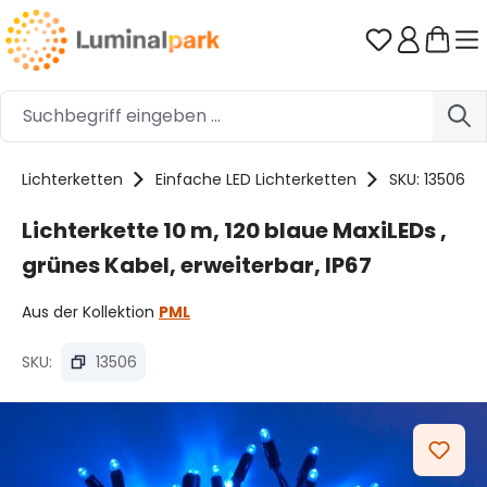
Zum Hauptinhalt springen
Du hast 0 
Lichterketten
Einfache LED Lichterketten
SKU: 13506
Lichterkette 10 m, 120 blaue MaxiLEDs ,
grünes Kabel, erweiterbar, IP67
Aus der Kollektion
PML
SKU:
13506
Bildergalerie überspringen