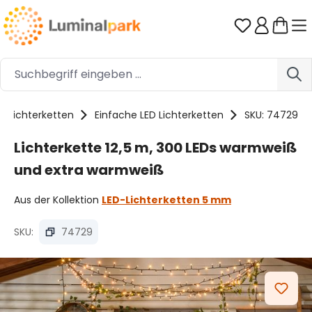
Zum Hauptinhalt springen
Du hast 0 
Lichterketten
Einfache LED Lichterketten
SKU: 74729
Lichterkette 12,5 m, 300 LEDs warmweiß
und extra warmweiß
Aus der Kollektion
LED-Lichterketten 5 mm
SKU:
74729
Bildergalerie überspringen