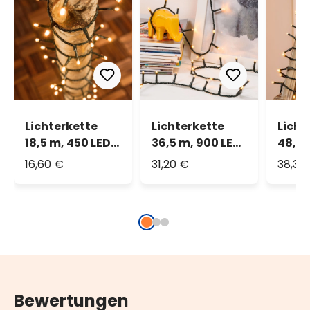
Lichterkette
Lichterkette
Licht
18,5 m, 450 LEDs
36,5 m, 900 LEDs
48,5 
extra
extra
LEDs 
16,60 €
31,20 €
38,36
warmweiß
warmweiß
warm
Bewertungen