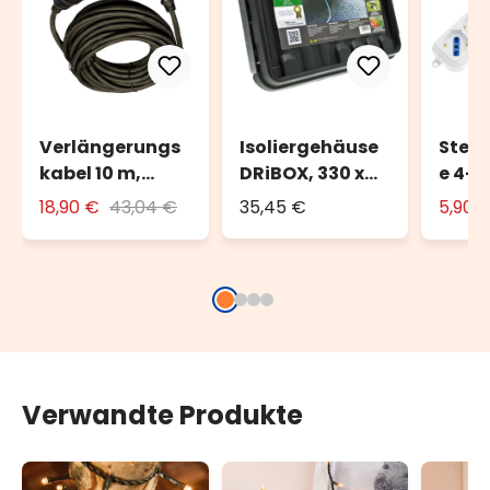
Verlängerungs
Isoliergehäuse
Steck
kabel 10 m,
DRiBOX, 330 x
e 4-f
schwarz, außen
230 x 140 mm,
UNIV
18,90 €
43,04 €
35,45 €
5,90 
IP55
Verwandte Produkte