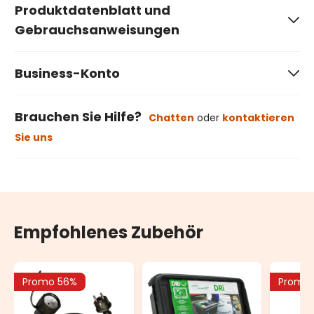
Produktdatenblatt und
Gebrauchsanweisungen
Business-Konto
Brauchen Sie Hilfe?
Chatten
oder
kontaktieren
Sie uns
Empfohlenes Zubehör
Promo 56%
Promo