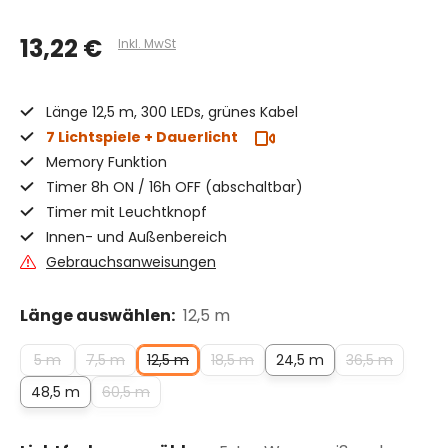
13,22 €
Inkl. MwSt
Länge 12,5 m, 300 LEDs, grünes Kabel
7 Lichtspiele + Dauerlicht
Memory Funktion
Timer 8h ON / 16h OFF (abschaltbar)
Timer mit Leuchtknopf
Innen- und Außenbereich
Gebrauchsanweisungen
Länge auswählen:
12,5 m
5 m
7,5 m
12,5 m
18,5 m
24,5 m
36,5 m
48,5 m
60,5 m