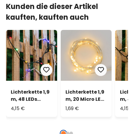
Kunden die dieser Artikel
kauften, kauften auch
Lichterkette 1,9
Lichterkette 1,9
Licht
m, 48 LEDs
m, 20 Micro LEDs
m, 48
multicolor
warmweiß
warm
4,15 €
1,69 €
4,15 