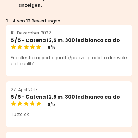
anzeigen.
1
-
4
von
13
Bewertungen
18. Dezember 2022
5 / 5 - Catena 12,5 m, 300 led bianco caldo
5
/5
Durchschnittliche Bewertung von 5 von 5 Sternen
Eccellente rapporto qualità/prezzo, prodotto durevole
e di qualità.
27. April 2017
5 / 5 - Catena 12,5 m, 300 led bianco caldo
5
/5
Durchschnittliche Bewertung von 5 von 5 Sternen
Tutto ok