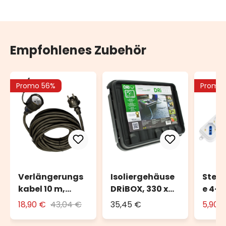
Empfohlenes Zubehör
Promo 56%
Promo
Verlängerungs
Isoliergehäuse
Steck
kabel 10 m,
DRiBOX, 330 x
e 4-f
schwarz, außen
230 x 140 mm,
UNIV
18,90 €
43,04 €
35,45 €
5,90 
IP55