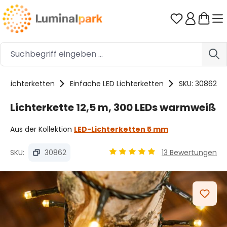
Zum Hauptinhalt springen
Du hast 0 
Lichterketten
Einfache LED Lichterketten
SKU: 30862
Lichterkette 12,5 m, 300 LEDs warmweiß
Aus der Kollektion
LED-Lichterketten 5 mm
SKU:
30862
13 Bewertungen
Durchschnittliche Bewertung 
Bildergalerie überspringen