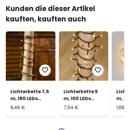
Kunden die dieser Artikel
kauften, kauften auch
Lichterkette 7,5
Lichterkette 5
Licht
m, 180 LEDs
m, 100 LEDs
m, 20
warmweiß
warmweiß
warm
9,46 €
7,54 €
1,69 €