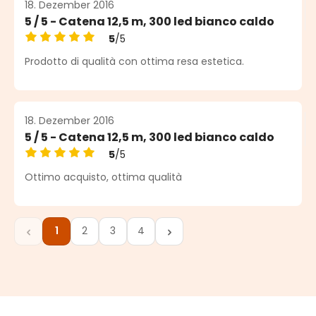
18. Dezember 2016
5 / 5 - Catena 12,5 m, 300 led bianco caldo
5
/5
Durchschnittliche Bewertung von 5 von 5 Sternen
Prodotto di qualità con ottima resa estetica.
18. Dezember 2016
5 / 5 - Catena 12,5 m, 300 led bianco caldo
5
/5
Durchschnittliche Bewertung von 5 von 5 Sternen
Ottimo acquisto, ottima qualità
1
2
3
4
Seite
Seite
Seite
Seite