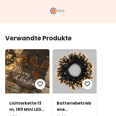
Verwandte Produkte
Lichterkette 13
Batteriebetrieb
m, 180 Mini LEDs
ene
warmweiß
Lichterkette 12