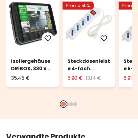
Promo 55%
Promo 
Isoliergehäuse
Steckdosenleist
Steck
DRiBOX, 330 x
e 4-fach
e 5-f
230 x 140 mm,
UNIVERSAL
UNIV
35,45 €
5,90 €
13,14 €
6,91 
IP55
Verwandte Produkte