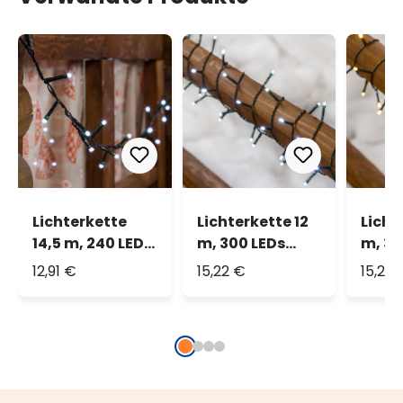
Lichterkette
Lichterkette 12
Licht
14,5 m, 240 LEDs
m, 300 LEDs
m, 30
kaltweiß
kaltweiß
warm
12,91 €
15,22 €
15,22 