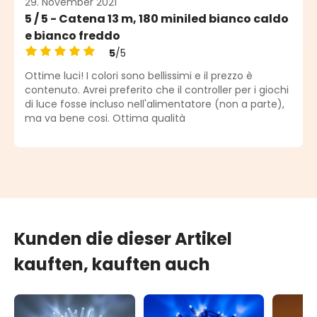
29. November 2021
5 / 5 - Catena 13 m, 180 miniled bianco caldo
e bianco freddo
5
/5
Durchschnittliche Bewertung von 5 von 5 Sternen
Ottime luci! I colori sono bellissimi e il prezzo è
contenuto. Avrei preferito che il controller per i giochi
di luce fosse incluso nell'alimentatore (non a parte),
ma va bene cosi. Ottima qualità
Kunden die dieser Artikel
kauften, kauften auch