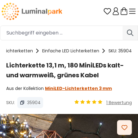
Zum Hauptinhalt springen
Du hast 0 
Lichterketten
Einfache LED Lichterketten
SKU: 35904
Lichterkette 13,1 m, 180 MiniLEDs kalt-
und warmweiß, grünes Kabel
Aus der Kollektion
MiniLED-Lichterketten 3 mm
SKU:
35904
1 Bewertung
Durchschnittliche Bewertu
Bildergalerie überspringen