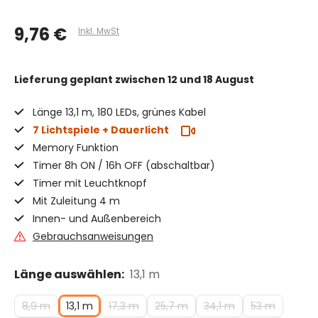
9,76 €
Inkl. MwSt
Lieferung geplant
zwischen 12 und 18 August
Länge 13,1 m, 180 LEDs, grünes Kabel
7 Lichtspiele + Dauerlicht
Memory Funktion
Timer 8h ON / 16h OFF (abschaltbar)
Timer mit Leuchtknopf
Mit Zuleitung 4 m
Innen- und Außenbereich
Gebrauchsanweisungen
Länge auswählen:
13,1 m
8,9 m
13,1 m
17,3 m
25,7 m
34,1 m
53 m