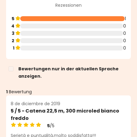
Durchschnittliche Bewertung von 5 von 5 Sternen
Rezessionen
5
1
4
0
3
0
2
0
1
0
Bewertungen nur in der aktuellen Sprache
anzeigen.
1
Bewertung
8 de diciembre de 2019
5 / 5 - Catena 22,5 m, 300 microled bianco
freddo
5
/5
Durchschnittliche Bewertung von 5 von 5 Sternen
Serietà e puntualità,molto soddisfatta!!!