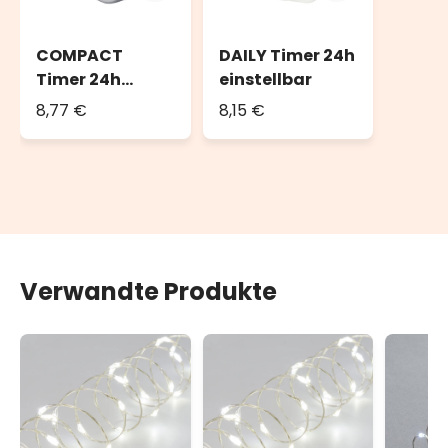
COMPACT
DAILY Timer 24h
Timer 24h
einstellbar
einstellbar
8,77 €
8,15 €
Verwandte Produkte