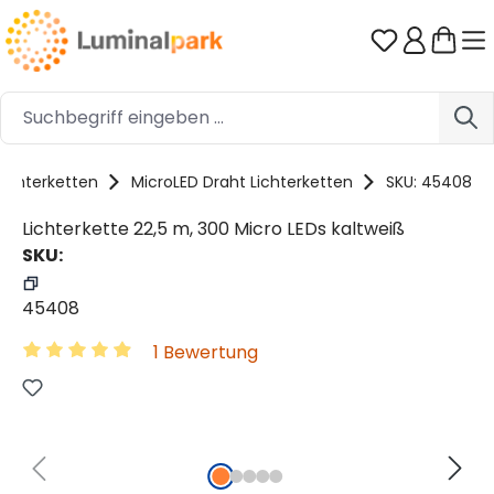
Zum Hauptinhalt springen
Du hast 0 
Lichterketten
MicroLED Draht Lichterketten
SKU: 45408
Lichterkette 22,5 m, 300 Micro LEDs kaltweiß
SKU:
45408
1 Bewertung
Durchschnittliche Bewertung von 4.97 von 5 Sternen
Bildergalerie überspringen