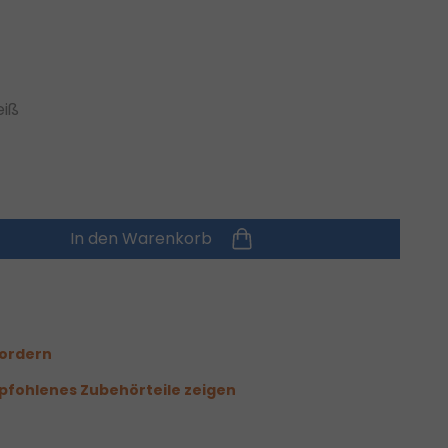
iß
In den Warenkorb
fordern
fohlenes Zubehörteile zeigen