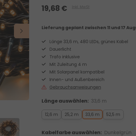
19,68 €
Inkl. MwSt
Lieferung geplant
zwischen 11 und 17 Aug
Länge 33,6 m, 480 LEDs, grünes Kabel
Dauerlicht
Trafo inklusive
Mit Zuleitung 4 m
Mit Solarpanel kompatibel
Innen- und Außenbereich
Gebrauchsanweisungen
Länge auswählen:
33,6 m
12,6 m
25,2 m
33,6 m
52,5 m
Kabelfarbe auswählen:
Dunkelgrün