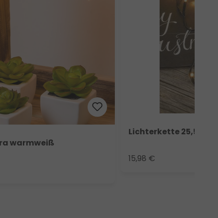
Lichterkette 25,5 m, 
xtra warmweiß
15,98 €