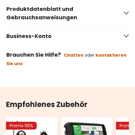
Produktdatenblatt und
Gebrauchsanweisungen
Business-Konto
Brauchen Sie Hilfe?
Chatten
oder
kontaktieren
Sie uns
Empfohlenes Zubehör
Promo 56%
Promo