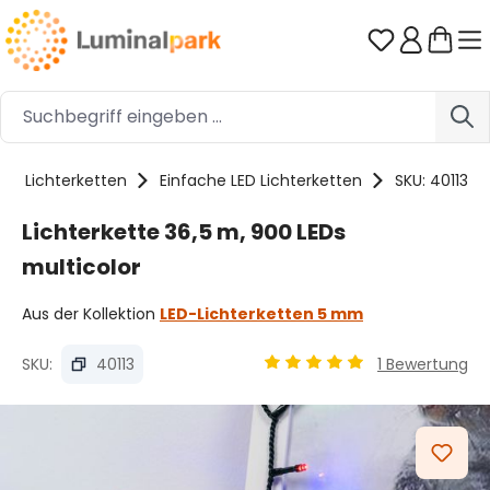
Zum Hauptinhalt springen
Du hast 0 
Lichterketten
Einfache LED Lichterketten
SKU: 40113
Lichterkette 36,5 m, 900 LEDs
multicolor
Aus der Kollektion
LED-Lichterketten 5 mm
SKU:
40113
1 Bewertung
Durchschnittliche Bewertu
Bildergalerie überspringen