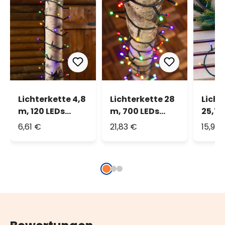
Lichterkette 4,8
Lichterkette 28
Licht
m, 120 LEDs
m, 700 LEDs
25,7 
multicolor
multicolor
MiniL
6,61 €
21,83 €
15,98
multi
grüne