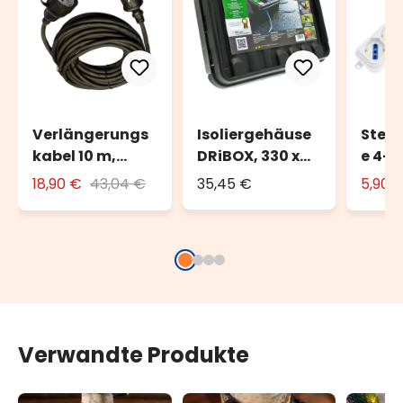
Verlängerungs
Isoliergehäuse
Steck
kabel 10 m,
DRiBOX, 330 x
e 4-f
schwarz, außen
230 x 140 mm,
UNIV
18,90 €
43,04 €
35,45 €
5,90 
IP55
Verwandte Produkte