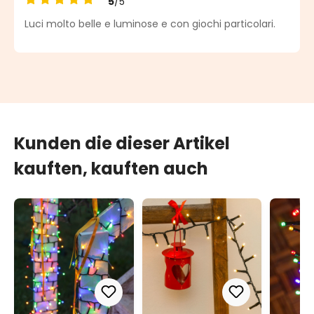
5
/5
Durchschnittliche Bewertung von 5 von 5 Sternen
Luci molto belle e luminose e con giochi particolari.
Kunden die dieser Artikel
kauften, kauften auch