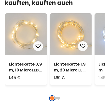
kauften, kauften auch
Lichterkette 0,9
Lichterkette 1,9
Licht
m, 10 MicroLEDs
m, 20 Micro LEDs
m, Mi
warmweiß
warmweiß
kalt
1,45 €
1,69 €
1,45 