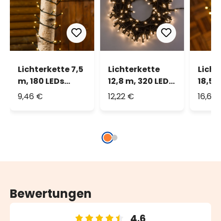
Lichterkette 7,5
Lichterkette
Licht
m, 180 LEDs
12,8 m, 320 LEDs
18,5 
warmweiß
warmweiß,
warm
9,46 €
12,22 €
16,60
grünes Kabel
Bewertungen
4.6