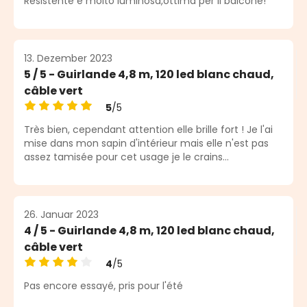
Resistente e molto luminosa,ottima per il balcone!
13. Dezember 2023
5 / 5 - Guirlande 4,8 m, 120 led blanc chaud,
câble vert
5
/5
Durchschnittliche Bewertung von 5 von 5 Sternen
Très bien, cependant attention elle brille fort ! Je l'ai
mise dans mon sapin d'intérieur mais elle n'est pas
assez tamisée pour cet usage je le crains...
26. Januar 2023
4 / 5 - Guirlande 4,8 m, 120 led blanc chaud,
câble vert
4
/5
Durchschnittliche Bewertung von 4 von 5 Sternen
Pas encore essayé, pris pour l'été