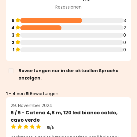
Durchschnittliche Bewertung von 4.6 von 5 Sternen
Rezessionen
5
3
4
2
3
0
2
0
1
0
Bewertungen nur in der aktuellen Sprache
anzeigen.
1
-
4
von
5
Bewertungen
29. November 2024
5 / 5 - Catena 4,8 m, 120 led bianco caldo,
cavo verde
5
/5
Durchschnittliche Bewertung von 5 von 5 Sternen