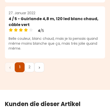
27. Januar 2022
4 / 5 - Guirlande 4,8 m, 120 led blanc chaud,
câble vert
4
/5
Durchschnittliche Bewertung von 4 von 5 Sternen
Belle couleur, blanc chaud, mais je la pensais quand
même moins blanche que ça, mais très jolie quand
même.
1
2
Seite
Seite
Kunden die dieser Artikel