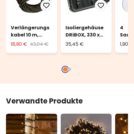
Verlängerungs
Isoliergehäuse
4
kabel 10 m,
DRiBOX, 330 x
Saug
schwarz, außen
230 x 140 mm,
n Ø 4
18,90 €
43,04 €
35,45 €
1,90 €
IP55
Verwandte Produkte