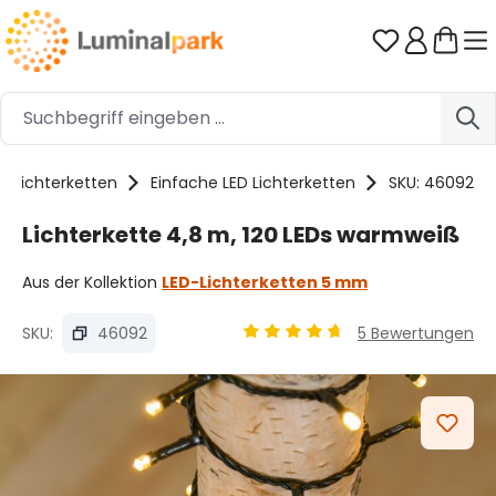
Zum Hauptinhalt springen
Du hast 0 
Lichterketten
Einfache LED Lichterketten
SKU: 46092
Lichterkette 4,8 m, 120 LEDs warmweiß
Aus der Kollektion
LED-Lichterketten 5 mm
SKU:
46092
5 Bewertungen
Durchschnittliche Bewertung
Bildergalerie überspringen