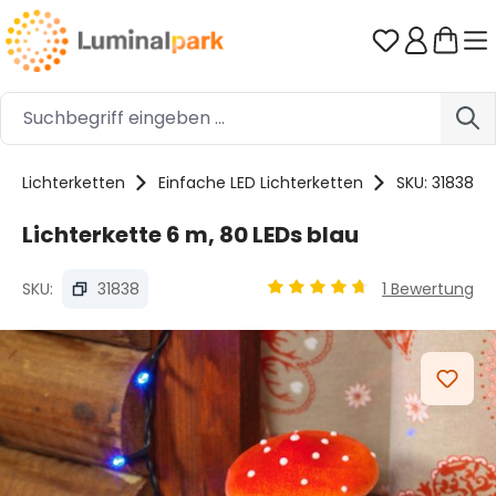
Zum Hauptinhalt springen
Du hast 0 
Lichterketten
Einfache LED Lichterketten
SKU: 31838
Lichterkette 6 m, 80 LEDs blau
SKU:
31838
1 Bewertung
Durchschnittliche Bewertu
Bildergalerie überspringen