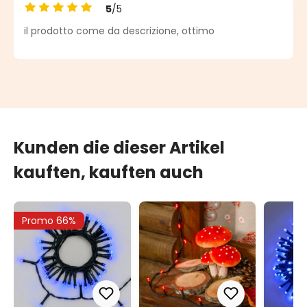
5
/5
Durchschnittliche Bewertung von 5 von 5 Sternen
il prodotto come da descrizione, ottimo
Kunden die dieser Artikel
kauften, kauften auch
Promo 66%