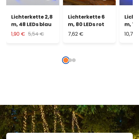
Lichterkette 2,8
Lichterkette 6
Licht
m, 48 LEDs blau
m, 80 LEDs rot
m, 16
1,90 €
5,54 €
7,62 €
10,77