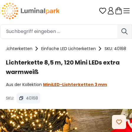
Zum Hauptinhalt springen
Du hast 0 
Lichterketten
Einfache LED Lichterketten
SKU: 40168
Lichterkette 8,5 m, 120 Mini LEDs extra
warmweiß
Aus der Kollektion
MiniLED-Lichterketten 3 mm
SKU:
40168
Bildergalerie überspringen