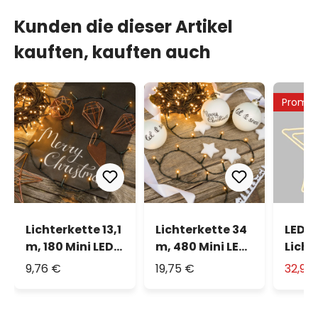
Kunden die dieser Artikel
kauften, kauften auch
Promo
Lichterkette 13,1
Lichterkette 34
LED-
m, 180 Mini LEDs
m, 480 Mini LEDs
Licht
extra
extra
Dopp
9,76 €
19,75 €
32,90
warmweiß
warmweiß
warm
cm)