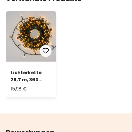
Lichterkette
25,7 m, 360
MiniLEDs
15,98 €
warmweiß und
extra
warmweiß