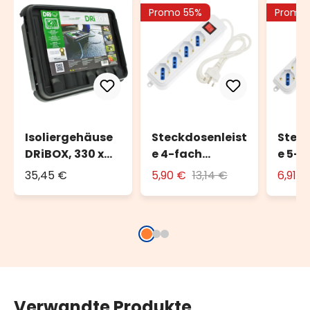
Promo 55%
Promo 
Isoliergehäuse
Steckdosenleist
Steck
DRiBOX, 330 x
e 4-fach
e 5-f
230 x 140 mm,
UNIVERSAL
UNIV
35,45 €
5,90 €
13,14 €
6,91 
IP55
Verwandte Produkte