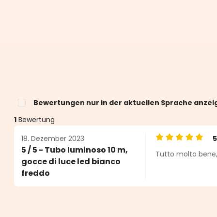
Bewertungen nur in der aktuellen Sprache anzei
1
Bewertung
18. Dezember 2023
Durchschnittlic
5 / 5 - Tubo luminoso 10 m,
Tutto molto bene,
n 5 von 5 Sternen
gocce di luce led bianco
freddo