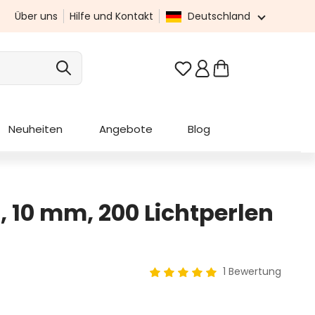
Über uns
Hilfe und Kontakt
Deutschland
Du hast 0 Produkte au
Neuheiten
Angebote
Blog
, 10 mm, 200 Lichtperlen
1 Bewertung
Durchschnittliche Bewertung 