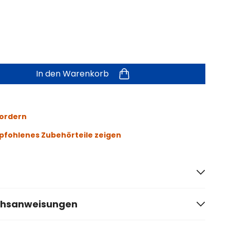
In den Warenkorb
fordern
fohlenes Zubehörteile zeigen
chsanweisungen