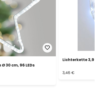
Lichterkette 3,9 m, 4
 Ø 30 cm, 96 LEDs
3,46 €