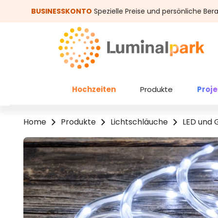
um Hauptinhalt springen
Zur Suche springen
BUSINESSKONTO
Spezielle Preise und persönliche Ber
Hochzeiten
Produkte
Proj
Home
Produkte
Lichtschläuche
LED und 
Bildergalerie überspringen