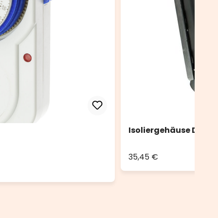
Isoliergehäuse DRiBOX
35,45 €