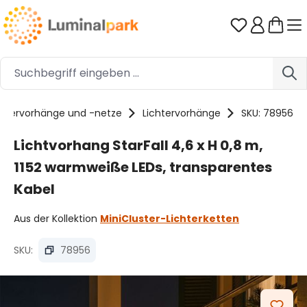
Zum Hauptinhalt springen
Du hast 0 
chtervorhänge und -netze
Lichtervorhänge
SKU: 78956
Lichtvorhang StarFall 4,6 x H 0,8 m,
1152 warmweiße LEDs, transparentes
Kabel
Aus der Kollektion
MiniCluster-Lichterketten
SKU:
78956
Bildergalerie überspringen