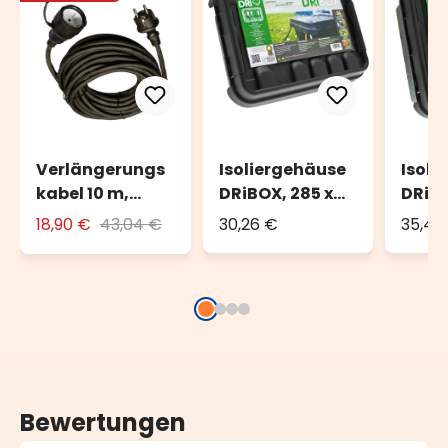
Verlängerungs
Isoliergehäuse
Isoli
kabel 10 m,
DRiBOX, 285 x
DRiBO
schwarz, außen
150 x 110 mm,
230 x
18,90 €
43,04 €
30,26 €
35,45
IP55
IP55
Bewertungen