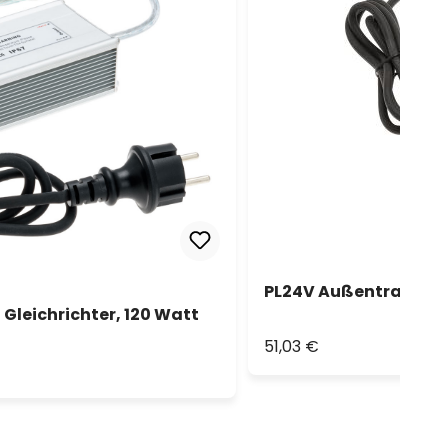
PL24V Außentrafo 24V
Gleichrichter, 120 Watt
51,03 €