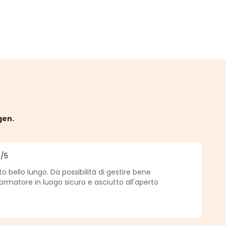
gen.
4
/5
he Bewertung von 4 von 5 Sternen
bello lungo. Da possibilità di gestire bene
ormatore in luogo sicuro e asciutto all'aperto