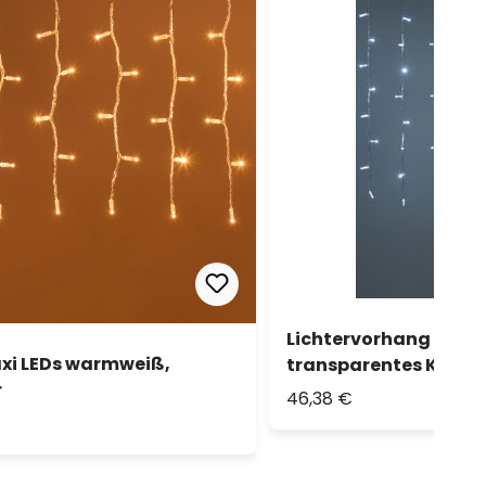
Lichtervorhang 2 x h 1
Maxi LEDs warmweiß,
transparentes Kabel,
r
46,38 €