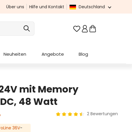
Über uns
Hilfe und Kontakt
Deutschland
Du hast 0 Produkte au
Neuheiten
Angebote
Blog
 24V mit Memory
/DC, 48 Watt
2 Bewertungen
V
Durchschnittliche Bewertung von
oLine 36V
-