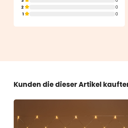
3
0
2
0
1
0
Kunden die dieser Artikel kauft