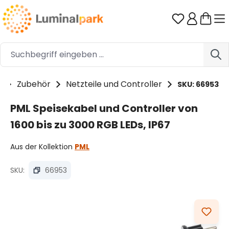
Zum Hauptinhalt springen
Du hast 0 
e
Zubehör
Netzteile und Controller
SKU: 66953
PML Speisekabel und Controller von
1600 bis zu 3000 RGB LEDs, IP67
Aus der Kollektion
PML
SKU:
66953
Bildergalerie überspringen