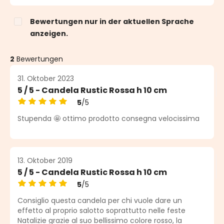
Bewertungen nur in der aktuellen Sprache
anzeigen.
2
Bewertungen
31. Oktober 2023
5 / 5 - Candela Rustic Rossa h 10 cm
5
/5
Durchschnittliche Bewertung von 5 von 5 Sternen
Stupenda 🤩 ottimo prodotto consegna velocissima
13. Oktober 2019
5 / 5 - Candela Rustic Rossa h 10 cm
5
/5
Durchschnittliche Bewertung von 5 von 5 Sternen
Consiglio questa candela per chi vuole dare un
effetto al proprio salotto soprattutto nelle feste
Natalizie grazie al suo bellissimo colore rosso, la