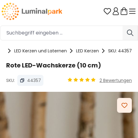
Zum Hauptinhalt springen
Du hast 0 
kte
LED Kerzen und Laternen
LED Kerzen
SKU: 44357
Rote LED-Wachskerze (10 cm)
SKU:
44357
2 Bewertungen
Durchschnittliche Bewertung
Bildergalerie überspringen