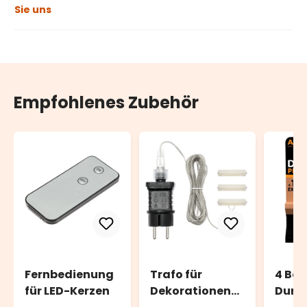
Sie uns
Empfohlenes Zubehör
Fernbedienung
Trafo für
4 Bat
für LED-Kerzen
Dekorationen
Durac