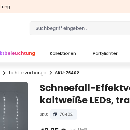
atung
ektbeleuchtung
Kollektionen
Partylichter
Lichtervorhänge
SKU: 76402
Schneefall-Effektv
kaltweiße LEDs, tr
SKU:
76402
Inkl. MwSt