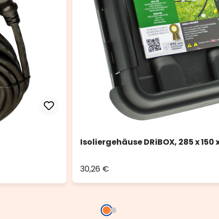
Isoliergehäuse DRiBOX, 285 x 150 x
30,26 €