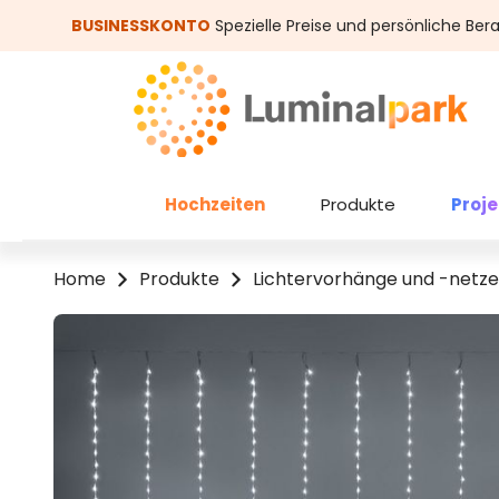
um Hauptinhalt springen
Zur Suche springen
BUSINESSKONTO
Spezielle Preise und persönliche Ber
Hochzeiten
Produkte
Proj
Home
Produkte
Lichtervorhänge und -netze
Bildergalerie überspringen