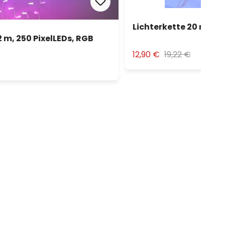
Lichterkette 20 m, 40
2 m, 250 PixelLEDs, RGB
12,90 €
19,22 €