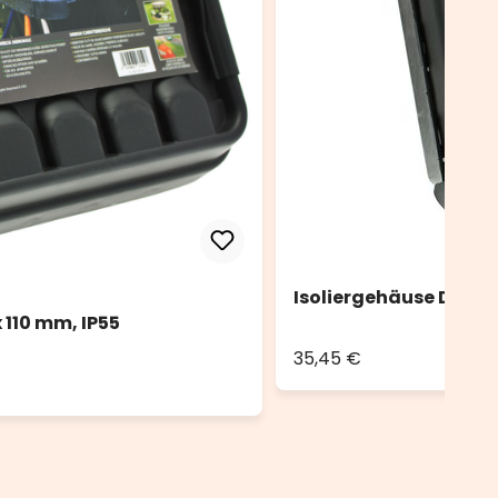
Isoliergehäuse DRiBOX
 110 mm, IP55
35,45 €