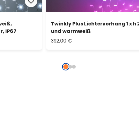
weiß,
Twinkly Plus Lichtervorhang 1 x h 
r, IP67
und warmweiß
392,00 €