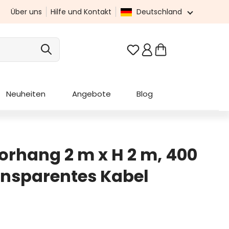
Über uns
Hilfe und Kontakt
Deutschland
Du hast 0 Produkte au
Neuheiten
Angebote
Blog
orhang 2 m x H 2 m, 400
ansparentes Kabel