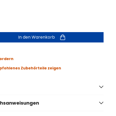
In den Warenkorb
fordern
fohlenes Zubehörteile zeigen
chsanweisungen