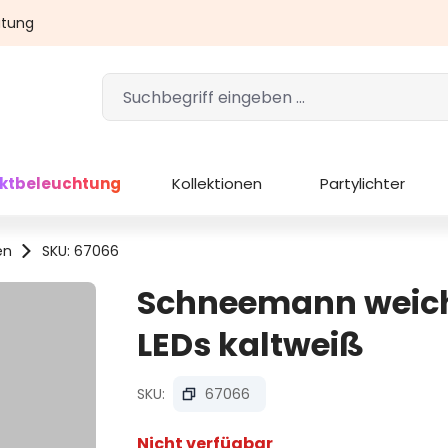
atung
ektbeleuchtung
Kollektionen
Partylichter
en
SKU: 67066
Schneemann weiche
LEDs kaltweiß
SKU:
67066
Nicht verfügbar