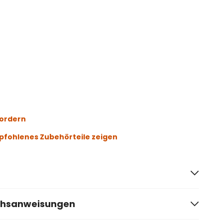
fordern
fohlenes Zubehörteile zeigen
chsanweisungen