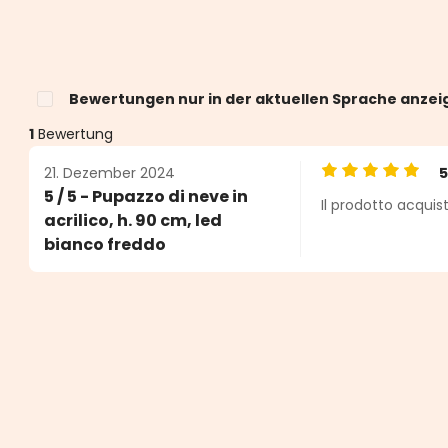
Bewertungen nur in der aktuellen Sprache anzei
1
Bewertung
21. Dezember 2024
Durchschnittlic
5 / 5 - Pupazzo di neve in
Il prodotto acquis
n 5 von 5 Sternen
acrilico, h. 90 cm, led
bianco freddo