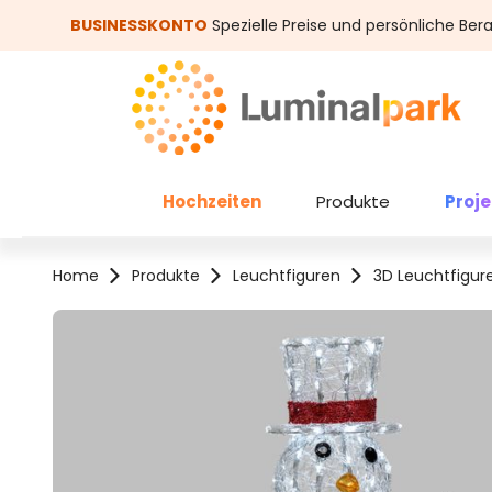
um Hauptinhalt springen
Zur Suche springen
BUSINESSKONTO
Spezielle Preise und persönliche Ber
Hochzeiten
Produkte
Proj
Home
Produkte
Leuchtfiguren
3D Leuchtfigur
Bildergalerie überspringen