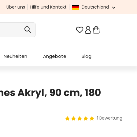
Über uns
Hilfe und Kontakt
Deutschland
Du hast 0 Produkte au
Neuheiten
Angebote
Blog
s Akryl, 90 cm, 180
1 Bewertung
Durchschnittliche Bewertung 