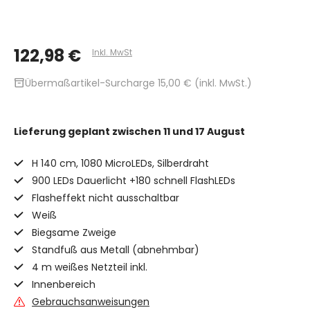
122,98 €
Inkl. MwSt
inventory_2
Übermaßartikel-Surcharge 15,00 € (inkl. MwSt.)
Lieferung geplant
zwischen 11 und 17 August
H 140 cm, 1080 MicroLEDs, Silberdraht
900 LEDs Dauerlicht +180 schnell FlashLEDs
Flasheffekt nicht ausschaltbar
Weiß
Biegsame Zweige
Standfuß aus Metall (abnehmbar)
4 m weißes Netzteil inkl.
Innenbereich
Gebrauchsanweisungen