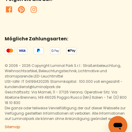
Mögliche Zahlungsarten:
© 2006 - 2026 Copyright Luminal Park S.r.l.: Straßenbeleuchtung,
Weihnachtsartikel, Beleuchtungstechnik, Lichtmotive und
stromsparende LED-Leuchtmittel
USt-IdNr: IT 04199420235 Stammkapital.: 100.000 voll eingezahlt -
kundendienst@luminalpark.de
Geschäftssitz: Via Mameli, 11 - 37126 Verona; Operativer Sitz: Via
Abetone Brennero, 149 46025 Poggio Rusco (Mn) Italien - Tel. (0) 800
18 10 830
Die ganze oder teilweise Vervielfältigung der auf dieser Webseite zur
Verfügung gestellten Informationen ist verboten. Alle Informationen
auf Luminalpark.de können ohne Ankündigung geändert werden.
Sitemap