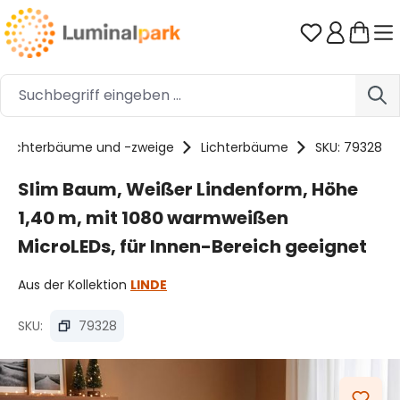
Zum Hauptinhalt springen
Du hast 0 
Lichterbäume und -zweige
Lichterbäume
SKU: 79328
Slim Baum, Weißer Lindenform, Höhe
1,40 m, mit 1080 warmweißen
MicroLEDs, für Innen-Bereich geeignet
Aus der Kollektion
LINDE
SKU:
79328
Bildergalerie überspringen