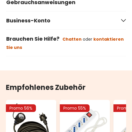
Gebrauchsanweisungen
Business-Konto
Brauchen Sie Hilfe?
Chatten
oder
kontaktieren
Sie uns
Empfohlenes Zubehör
Promo 56%
Promo 55%
Promo 