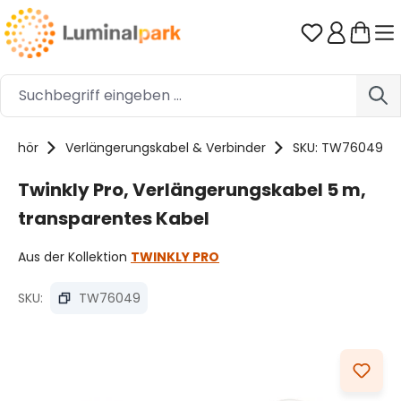
Zum Hauptinhalt springen
Du hast 0 
ubehör
Verlängerungskabel & Verbinder
SKU: TW76049
Twinkly Pro, Verlängerungskabel 5 m,
transparentes Kabel
Aus der Kollektion
TWINKLY PRO
SKU:
TW76049
Bildergalerie überspringen