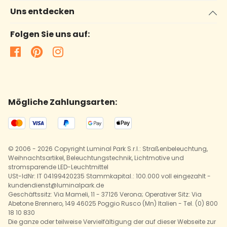
Uns entdecken
Folgen Sie uns auf:
Mögliche Zahlungsarten:
© 2006 - 2026 Copyright Luminal Park S.r.l.: Straßenbeleuchtung,
Weihnachtsartikel, Beleuchtungstechnik, Lichtmotive und
stromsparende LED-Leuchtmittel
USt-IdNr: IT 04199420235 Stammkapital.: 100.000 voll eingezahlt -
kundendienst@luminalpark.de
Geschäftssitz: Via Mameli, 11 - 37126 Verona; Operativer Sitz: Via
Abetone Brennero, 149 46025 Poggio Rusco (Mn) Italien - Tel. (0) 800
18 10 830
Die ganze oder teilweise Vervielfältigung der auf dieser Webseite zur