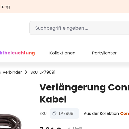
atung
ektbeleuchtung
Kollektionen
Partylichter
& Verbinder
SKU: LP79691
Verlängerung Conn
Kabel
SKU:
LP79691
Aus der Kollektion
Con
Inkl. MwSt