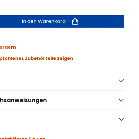
In den Warenkorb
fordern
fohlenes Zubehörteile zeigen
chsanweisungen
ontaktieren Sie uns