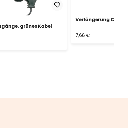
Verlängerung Connec
sgänge, grünes Kabel
7,68 €