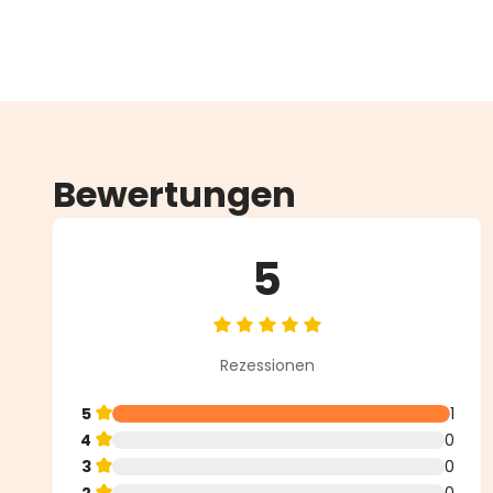
Bewertungen
5
Durchschnittliche Bewertung vo
Rezessionen
5
1
4
0
3
0
2
0