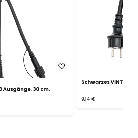
Schwarzes VINTAGE LE
 3 Ausgänge, 30 cm,
9,14 €