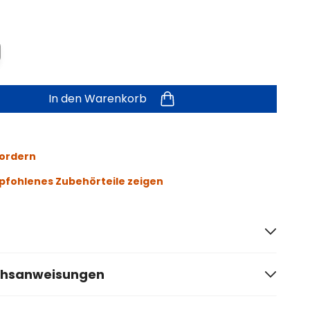
In den Warenkorb
fordern
fohlenes Zubehörteile zeigen
chsanweisungen