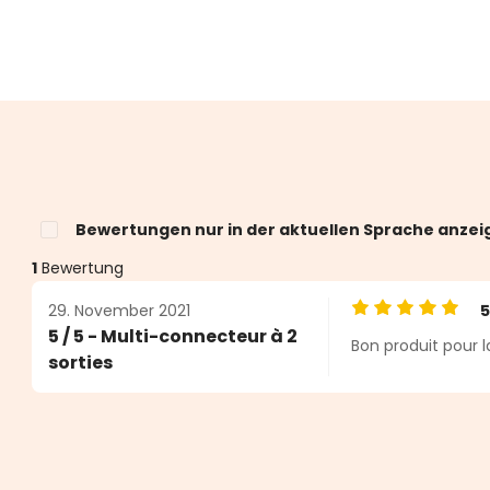
Bewertungen nur in der aktuellen Sprache anzei
1
Bewertung
29. November 2021
Durchschnittlic
5 / 5 - Multi-connecteur à 2
Bon produit pour 
n 5 von 5 Sternen
sorties