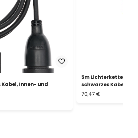
5m Lichterkette, 8 LE
 Kabel, Innen- und
schwarzes Kabel, erw
70,47 €