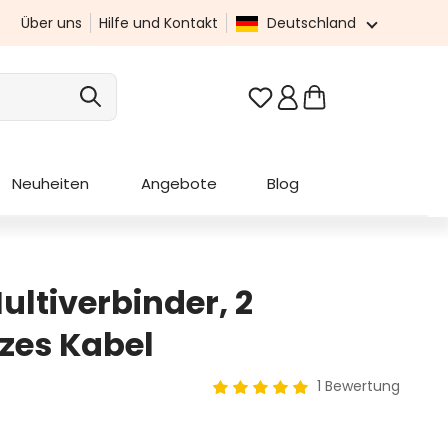
Über uns
Hilfe und Kontakt
Deutschland
Du hast 0 Produkte au
Neuheiten
Angebote
Blog
ltiverbinder, 2
zes Kabel
1 Bewertung
Durchschnittliche Bewertung 