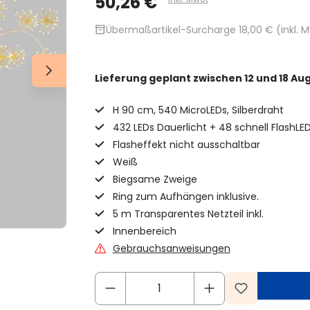
50,26 €
inventory_2
Übermaßartikel-Surcharge 18,00 € (inkl. M
Lieferung geplant
zwischen 12 und 18 Au
H 90 cm, 540 MicroLEDs, Silberdraht
432 LEDs Dauerlicht + 48 schnell FlashLE
Flasheffekt nicht ausschaltbar
Weiß
Biegsame Zweige
Ring zum Aufhängen inklusive.
5 m Transparentes Netzteil inkl.
Innenbereich
Gebrauchsanweisungen