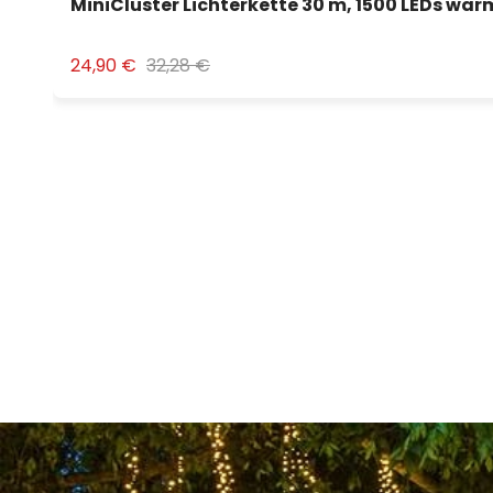
MiniCluster Lichterkette 30 m, 1500 LEDs wa
24,90 €
32,28 €