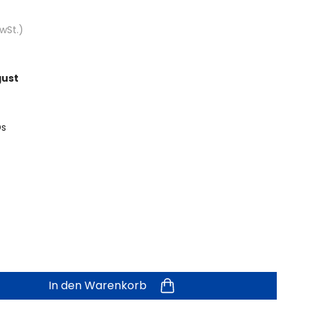
wSt.)
gust
Ds
In den Warenkorb