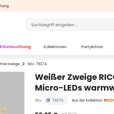
atung
ektbeleuchtung
Kollektionen
Partylichter
chterzweige
SKU: 79274
Weißer Zweige RIC
Micro-LEDs warmwe
SKU:
79274
Aus der Kollektion
RICC
Inkl. MwSt