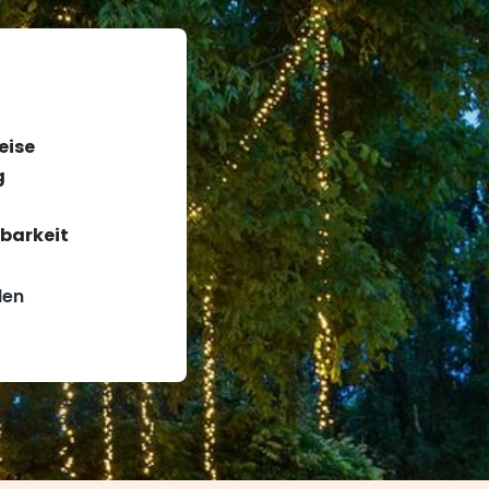
eise
g
barkeit
den