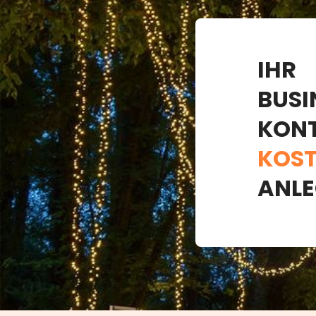
IHR
BUSI
KON
KOST
ANLE