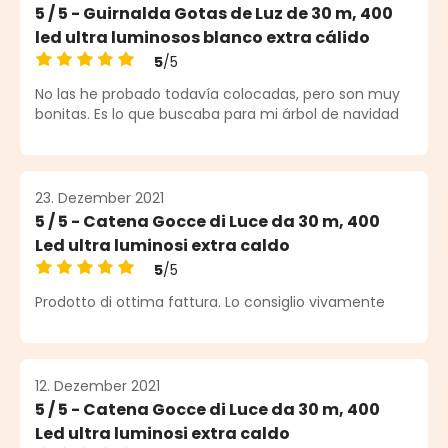
5 / 5 - Guirnalda Gotas de Luz de 30 m, 400
led ultra luminosos blanco extra cálido
5
/5
Durchschnittliche Bewertung von 5 von 5 Sternen
No las he probado todavía colocadas, pero son muy
bonitas. Es lo que buscaba para mi árbol de navidad
23. Dezember 2021
5 / 5 - Catena Gocce di Luce da 30 m, 400
Led ultra luminosi extra caldo
5
/5
Durchschnittliche Bewertung von 5 von 5 Sternen
Prodotto di ottima fattura. Lo consiglio vivamente
12. Dezember 2021
5 / 5 - Catena Gocce di Luce da 30 m, 400
Led ultra luminosi extra caldo