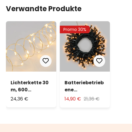
Verwandte Produkte
Promo 30%
Lichterkette 30
Batteriebetrieb
m, 600
ene
MicroLEDs
Lichterkette 20
24,36 €
14,90 €
21,36 €
warmweiß
m, 500 LEDs
extra
warmweiß