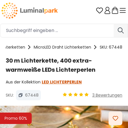
Zum Hauptinhalt springen
Du hast 0 
Lichterketten
MicroLED Draht Lichterketten
SKU: 67448
30 m Lichterkette, 400 extra-
warmweiße LEDs Lichterperlen
Aus der Kollektion
LED LICHTERPERLEN
SKU:
67448
3 Bewertungen
Durchschnittliche Bewertung
Bildergalerie überspringen
Promo 60%