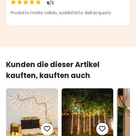
5
/5
Durchschnittliche Bewertung von 5 von 5 Sternen
Prodotto molto valido, soddisfatto dell’acquisto
Kunden die dieser Artikel
kauften, kauften auch