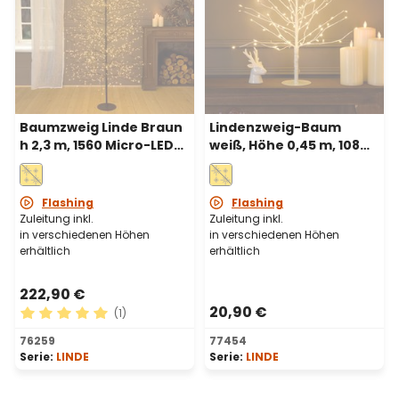
Baumzweig Linde Braun
Lindenzweig-Baum
h 2,3 m, 1560 Micro-LED
weiß, Höhe 0,45 m, 108
warmweiß,
warmweiße Mikro-LEDs,
Innenbereich
Innenbereich
Flashing
Flashing
Zuleitung inkl.
Zuleitung inkl.
in verschiedenen Höhen
in verschiedenen Höhen
erhältlich
erhältlich
222,90 €
20,90 €
(1)
Durchschnittliche Bewertung von 5 von 5 Sternen
76259
77454
Serie:
LINDE
Serie:
LINDE