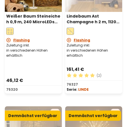
Weißer Baum Steineiche
Lindebaum Ast
h 0,9 m, 240 MicroLEDs
Champagne h 2 m, 1120
warmweiß,
Micro-LED warmweiß
Innenbereich
und Kaltweiß,
Innenbereich
Flashing
Flashing
Zuleitung inkl.
Zuleitung inkl.
in verschiedenen Höhen
in verschiedenen Höhen
erhältlich
erhältlich
161,41 €
(2)
46,12 €
Durchschnittliche Bewertu
76327
75320
Serie:
LINDE
Demnächst verfügbar
Demnächst verfügbar