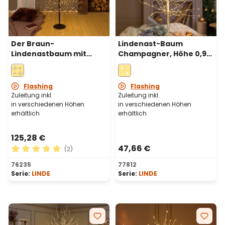
Der Braun-
Lindenast-Baum
Lindenastbaum mit
Champagner, Höhe 0,9
einer Höhe von 1,70 m
m, 240 warmweiße
verfügt über 784
Mikro-LEDs und
warmweiße Mikro-LEDs,
Kaltweiß, Innenbereich
Flashing
Flashing
Innenbereich
Zuleitung inkl.
Zuleitung inkl.
in verschiedenen Höhen
in verschiedenen Höhen
erhältlich
erhältlich
125,28 €
47,66 €
(2)
Durchschnittliche Bewertung von 5 von 5 Sternen
76235
77812
Serie:
LINDE
Serie:
LINDE