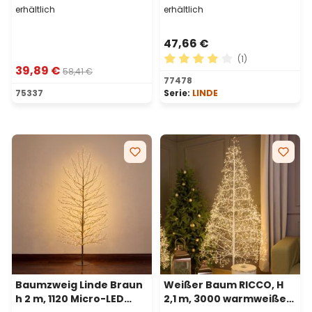
erhältlich
erhältlich
47,66 €
(1)
39,89 €
58,41 €
Durchschnittliche Bewertu
77478
75337
Serie:
LINDE
Baumzweig Linde Braun
Weißer Baum RICCO, H
h 2 m, 1120 Micro-LED
2,1 m, 3000 warmweiße