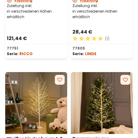
Flashing
Flashing
Innenbereich
Zuleitung inkl.
Zuleitung inkl.
in verschiedenen Höhen
in verschiedenen Höhen
erhältlich
erhältlich
28,44 €
121,44 €
(1)
Durchschnittliche Bewertu
77751
77805
Serie:
RICCO
Serie:
LINDE