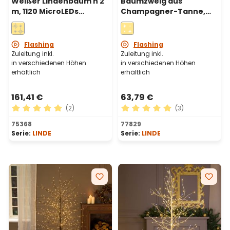
Weißer Lindenbaum h 2
Baumzweig aus
m, 1120 MicroLEDs
Champagner-Tanne,
warmweiß,
Höhe 1,2 m, 330 Micro-
Innenbereich
LEDs in warmweißem
und kaltweißem,
Flashing
Flashing
Innenbereich
Zuleitung inkl.
Zuleitung inkl.
in verschiedenen Höhen
in verschiedenen Höhen
erhältlich
erhältlich
161,41 €
63,79 €
(2)
(3)
Durchschnittliche Bewertung von 5 von 5 Sternen
Durchschnittliche Bewertu
75368
77829
Serie:
LINDE
Serie:
LINDE