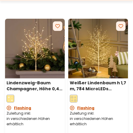
Lindenzweig-Baum
Weißer Lindenbaum h 1,7
Champagner, Höhe 0,45
m, 784 MicroLEDs
m, 108 warmweiße
warmweiß,
Mikro-LEDs und
Innenbereich
Kaltweiß, Innenbereich
Flashing
Flashing
Zuleitung inkl.
Zuleitung inkl.
in verschiedenen Höhen
in verschiedenen Höhen
erhältlich
erhältlich