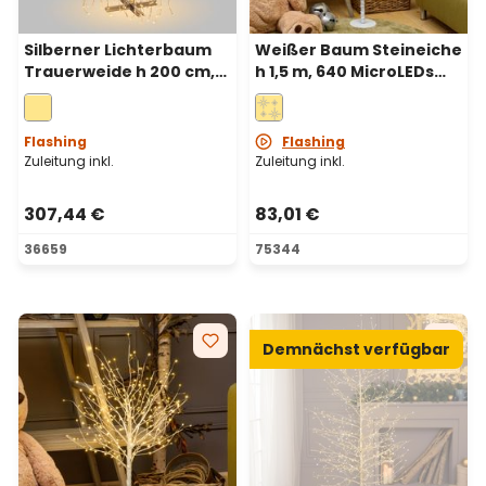
Silberner Lichterbaum
Weißer Baum Steineiche
Trauerweide h 200 cm,
h 1,5 m, 640 MicroLEDs
1024 LEDs warmweiß
warmweiß,
Innenbereich
Flashing
Flashing
Zuleitung inkl.
Zuleitung inkl.
307,44 €
83,01 €
36659
75344
Demnächst verfügbar