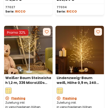
77027
77034
Serie:
RICCO
Serie:
RICCO
Promo 32%
Weißer Baum Steineiche
Lindenzweig-Baum
h 1,2 m, 336 MicroLEDs
weiß, Höhe 0,9 m, 240
warmweiß,
warmweiße Mikro-LEDs,
Innenbereich
Innenbereich
Flashing
Flashing
Zuleitung inkl.
Zuleitung inkl.
in verschiedenen Höhen
in verschiedenen Höhen