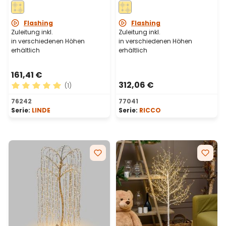
warmweiß,
Micro-LEDs,
Innenbereich
Innenbereich
Flashing
Flashing
Zuleitung inkl.
Zuleitung inkl.
in verschiedenen Höhen
in verschiedenen Höhen
erhältlich
erhältlich
161,41 €
312,06 €
(1)
Durchschnittliche Bewertung von 5 von 5 Sternen
76242
77041
Serie:
LINDE
Serie:
RICCO