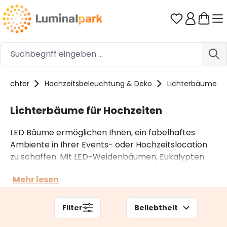
Zum Hauptinhalt springen
Du hast 0 
tylichter
Hochzeitsbeleuchtung & Deko
Lichterbäume
Lichterbäume für Hochzeiten
LED Bäume ermöglichen Ihnen, ein fabelhaftes
Ambiente in Ihrer Events- oder Hochzeitslocation
zu schaffen. Mit LED-Weidenbäumen, Eukalypten
und schneebedeckten kleinen Bäumen beleuchten
Mehr lesen
und dekorieren Sie Ihr Geschäft kreativ und originell.
Sie sind gebrauchsfertig, einfach zum Hinstellen,
werden mit Strom versorgt und mit
Filter
Beliebtheit
Niederspannung betrieben.