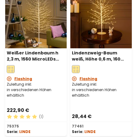
Weißer Lindenbaum h
Lindenzweig-Baum
2,3 m, 1560 MicroLEDs
weiß, Höhe 0,6 m, 160
warmweiß,
warmweiße Mikro-LEDs,
Innenbereich
Innenbereich
Flashing
Flashing
Zuleitung inkl.
Zuleitung inkl.
in verschiedenen Höhen
in verschiedenen Höhen
erhältlich
erhältlich
222,90 €
28,44 €
(1)
Durchschnittliche Bewertung von 5 von 5 Sternen
75375
77461
Serie:
LINDE
Serie:
LINDE