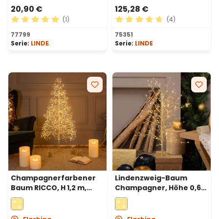
20,90 €
125,28 €
(1)
(4)
Durchschnittliche Bewertung von 5 von 5 Sternen
Durchschnittliche Bewertu
77799
75351
Serie:
LINDE
Serie:
LINDE
Champagnerfarbener
Lindenzweig-Baum
Baum RICCO, H 1,2 m,
Champagner, Höhe 0,6
1000 Micro-LEDs in
m, 160 warmweiße
warmweiß und
Mikro-LEDs und
kaltweißem,
Kaltweiß, Innenbereich