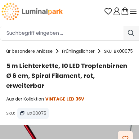
Zum Hauptinhalt springen
Du hast 0 
ko für besondere Anlässe
Frühlingslichter
SKU: BX00075
5 m Lichterkette, 10 LED Tropfenbirnen
Ø 6 cm, Spiral Filament, rot,
erweiterbar
Aus der Kollektion
VINTAGE LED 36V
SKU:
BX00075
Bildergalerie überspringen