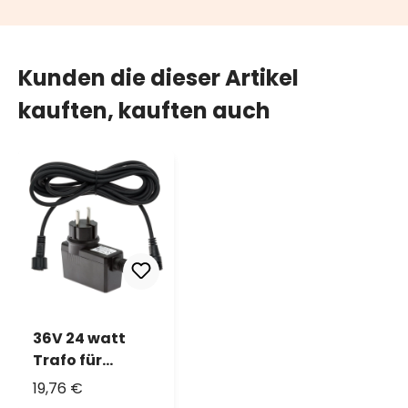
Kunden die dieser Artikel
kauften, kauften auch
36V 24 watt
Trafo für
Partylichterket
19,76 €
ten der Vintage