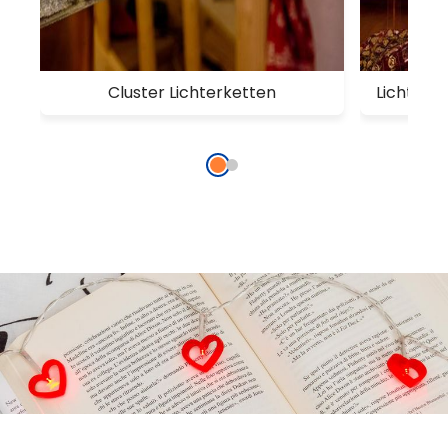
Cluster Lichterketten
Lichterb