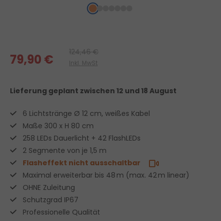
124,46 €
79,90 €
Inkl. MwSt
Lieferung geplant
zwischen 12 und 18 August
6 Lichtstränge Ø 12 cm, weißes Kabel
Maße 300 x H 80 cm
258 LEDs Dauerlicht + 42 FlashLEDs
2 Segmente von je 1,5 m
Flasheffekt nicht ausschaltbar
Maximal erweiterbar bis 48 m (max. 42 m linear)
OHNE Zuleitung
Schutzgrad IP67
Professionelle Qualität