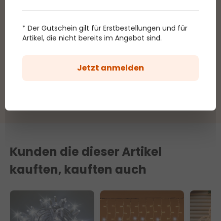
Im Moment gibt es keine Bewertung.
Sie
* Der Gutschein gilt für Erstbestellungen und für
Artikel, die nicht bereits im Angebot sind.
können Ihre Bewertung schreiben beim Klicken auf
dem Link, der Sie nach dem Einkauf dieses Artikels
bekommen werden.
Jetzt anmelden
Kunden die dieser Artikel
kauften, kauften auch