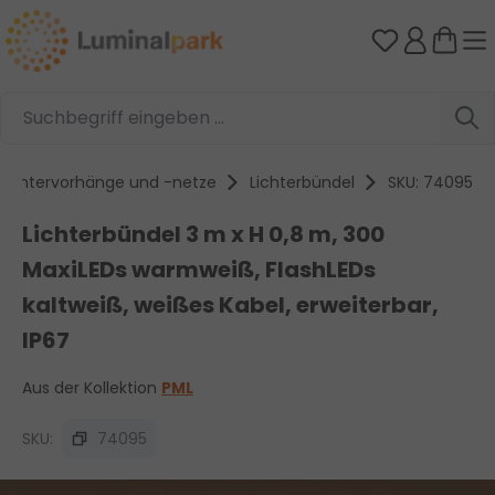
Zum Hauptinhalt springen
Du hast 0 
Lichtervorhänge und -netze
Lichterbündel
SKU: 74095
Lichterbündel 3 m x H 0,8 m, 300
MaxiLEDs warmweiß, FlashLEDs
kaltweiß, weißes Kabel, erweiterbar,
IP67
Aus der Kollektion
PML
SKU:
74095
Bildergalerie überspringen