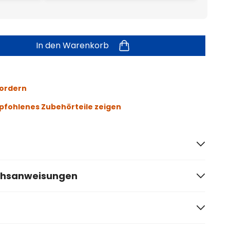
In den Warenkorb
fordern
fohlenes Zubehörteile zeigen
chsanweisungen