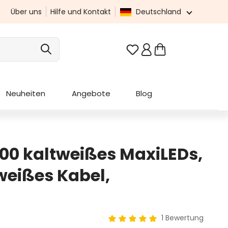
Über uns
Hilfe und Kontakt
Deutschland
Du hast 0 Produkte au
Neuheiten
Angebote
Blog
 200 kaltweißes MaxiLEDs,
weißes Kabel,
1 Bewertung