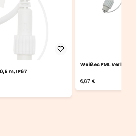
Weißes PML Verlänger
,5 m, IP67
6,87 €