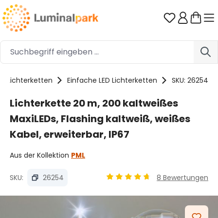
Zum Hauptinhalt springen
Du hast 0 
Lichterketten
Einfache LED Lichterketten
SKU: 26254
Lichterkette 20 m, 200 kaltweißes
MaxiLEDs, Flashing kaltweiß, weißes
Kabel, erweiterbar, IP67
Aus der Kollektion
PML
SKU:
26254
8 Bewertungen
Durchschnittliche Bewertung
Bildergalerie überspringen