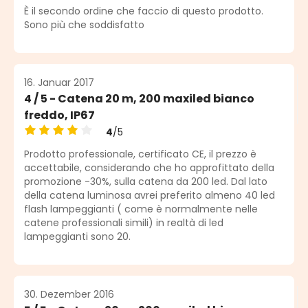
Durchschnittliche Bewertung von 5 von 5 Sternen
È il secondo ordine che faccio di questo prodotto.
Sono più che soddisfatto
16. Januar 2017
4 / 5 - Catena 20 m, 200 maxiled bianco
freddo, IP67
4
/5
Durchschnittliche Bewertung von 4 von 5 Sternen
Prodotto professionale, certificato CE, il prezzo è
accettabile, considerando che ho approfittato della
promozione -30%, sulla catena da 200 led. Dal lato
della catena luminosa avrei preferito almeno 40 led
flash lampeggianti ( come è normalmente nelle
catene professionali simili) in realtà di led
lampeggianti sono 20.
30. Dezember 2016