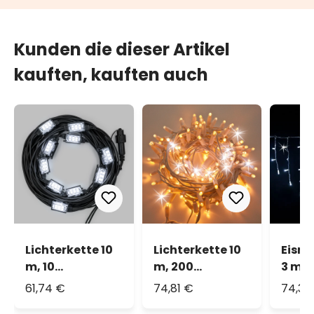
Kunden die dieser Artikel
kauften, kauften auch
Lichterkette 10
Lichterkette 10
Eisre
m, 10
m, 200
3 m x 
StroboLEDs
warmweißes
Maxi
61,74 €
74,81 €
74,32
kaltweiß,
MaxiLEDs,
kaltw