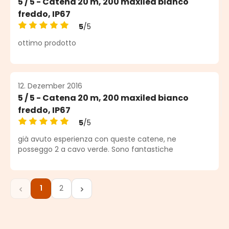
5 / 5 - Catena 20 m, 200 maxiled bianco
freddo, IP67
5
/5
Durchschnittliche Bewertung von 5 von 5 Sternen
ottimo prodotto
12. Dezember 2016
5 / 5 - Catena 20 m, 200 maxiled bianco
freddo, IP67
5
/5
Durchschnittliche Bewertung von 5 von 5 Sternen
già avuto esperienza con queste catene, ne
posseggo 2 a cavo verde. Sono fantastiche
1
2
Seite
Seite