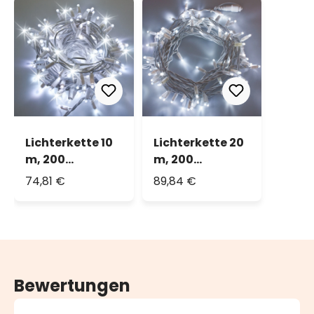
Lichterkette 10
Lichterkette 20
m, 200
m, 200
kaltweißes
kaltweiße
74,81 €
89,84 €
MaxiLEDs,
MaxiLEDs ,
Flashing
weißes Kabel,
kalweiß, weißes
erweiterbar,
Kabel,
IP67
erweiterbar,
IP67
Bewertungen